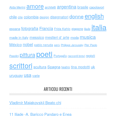
amore
argentina
brasile
capolavori
Alda Merini
architetti
english
donne
chile
colombia
disegnatori
cile
design
italia
Francia
fotografia
espana
Frida Kahlo
giappone
iliade
musica
messico
mestieri d' arte
made in italy
moda
nobel
México
pablo neruda
perù
Philippe Jaroussky
Pier Paolo
poeti
pittura
registi
Portogallo
racconti brevi
Pasolini
scrittori
scultura
Spagna
uk
tina modotti
teatro
usa
uruguay
varie
ARTICOLI RECENTI
Vladimir Majakovskij Beato chi
11 Iliade -A. Baricco Pandaro e Enea