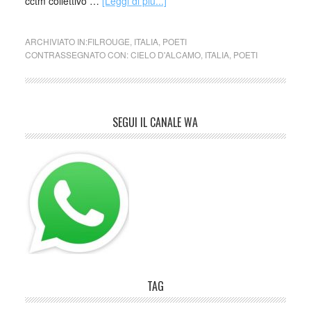
cctm collettivo …
[Leggi di più...]
ARCHIVIATO IN:
FILROUGE
,
ITALIA
,
POETI
CONTRASSEGNATO CON:
CIELO D'ALCAMO
,
ITALIA
,
POETI
SEGUI IL CANALE WA
TAG