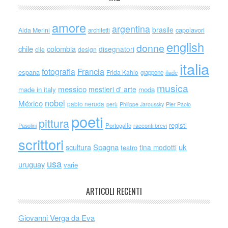
amore
argentina
brasile
capolavori
Alda Merini
architetti
english
donne
chile
colombia
disegnatori
cile
design
italia
Francia
fotografia
espana
Frida Kahlo
giappone
iliade
musica
messico
mestieri d' arte
made in italy
moda
nobel
México
pablo neruda
perù
Philippe Jaroussky
Pier Paolo
poeti
pittura
registi
Portogallo
racconti brevi
Pasolini
scrittori
scultura
Spagna
uk
tina modotti
teatro
usa
uruguay
varie
ARTICOLI RECENTI
Giovanni Verga da Eva