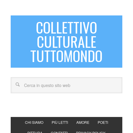
COLLETTIVO
CULTURALE
TUTTOMONDO
CHI SIAMO
PIÙ LETTI
AMORE
POETI
PITTURA
CONTATTI
PRIVACY POLICY