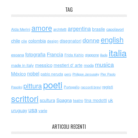
TAG
amore
argentina
brasile
capolavori
Alda Merini
architetti
english
donne
chile
colombia
disegnatori
cile
design
italia
Francia
fotografia
espana
Frida Kahlo
giappone
iliade
musica
messico
mestieri d' arte
made in italy
moda
nobel
México
pablo neruda
perù
Philippe Jaroussky
Pier Paolo
poeti
pittura
registi
Portogallo
racconti brevi
Pasolini
scrittori
scultura
Spagna
uk
tina modotti
teatro
usa
uruguay
varie
ARTICOLI RECENTI