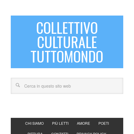
COLLETTIVO
CULTURALE
TUTTOMONDO
CHI SIAMO
PIÙ LETTI
AMORE
POETI
PITTURA
CONTATTI
PRIVACY POLICY