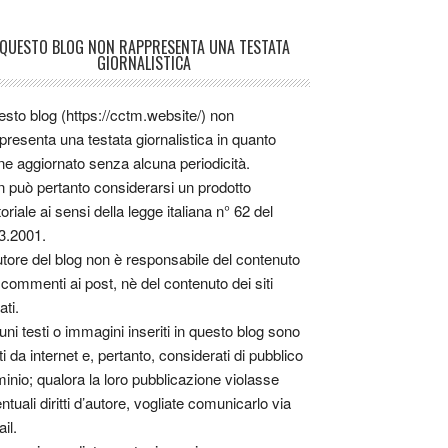
QUESTO BLOG NON RAPPRESENTA UNA TESTATA
GIORNALISTICA
sto blog (https://cctm.website/) non
presenta una testata giornalistica in quanto
ne aggiornato senza alcuna periodicità.
 può pertanto considerarsi un prodotto
toriale ai sensi della legge italiana n° 62 del
3.2001.
utore del blog non è responsabile del contenuto
 commenti ai post, nè del contenuto dei siti
ati.
uni testi o immagini inseriti in questo blog sono
tti da internet e, pertanto, considerati di pubblico
inio; qualora la loro pubblicazione violasse
ntuali diritti d’autore, vogliate comunicarlo via
il.