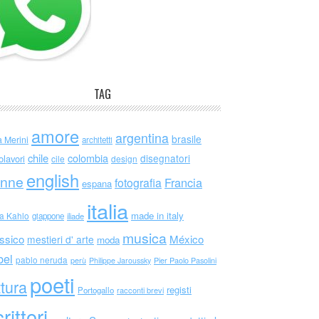
TAG
amore
argentina
brasile
a Merini
architetti
chile
colombia
disegnatori
olavori
cile
design
english
nne
Francia
fotografia
espana
italia
made in italy
da Kahlo
giappone
iliade
musica
ssico
México
mestieri d' arte
moda
bel
pablo neruda
perù
Philippe Jaroussky
Pier Paolo Pasolini
poeti
ttura
registi
Portogallo
racconti brevi
rittori