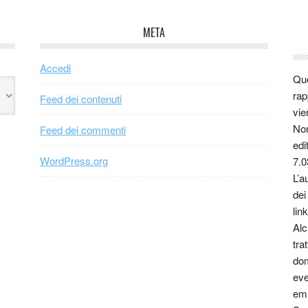
META
Accedi
Que
rap
Feed dei contenuti
vie
Non
Feed dei commenti
edi
WordPress.org
7.0
L’a
dei
link
Alc
tra
dom
eve
ema