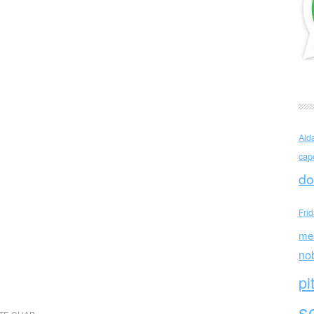
Ald
cap
do
Fri
me
no
pi
sc