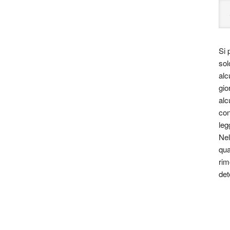
Si 
sol
alc
gio
alc
con
leg
Nel
qua
rim
det