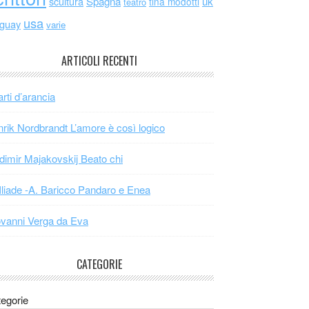
scultura
Spagna
uk
tina modotti
teatro
usa
uguay
varie
ARTICOLI RECENTI
arti d’arancia
rik Nordbrandt L’amore è così logico
dimir Majakovskij Beato chi
Iliade -A. Baricco Pandaro e Enea
vanni Verga da Eva
CATEGORIE
egorie