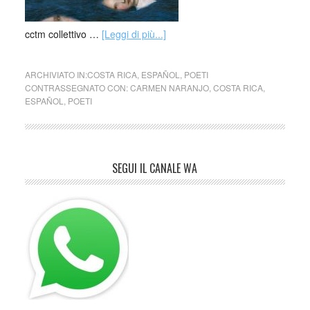
cctm collettivo …
[Leggi di più...]
ARCHIVIATO IN:
COSTA RICA
,
ESPAÑOL
,
POETI
CONTRASSEGNATO CON:
CARMEN NARANJO
,
COSTA RICA
,
ESPAÑOL
,
POETI
SEGUI IL CANALE WA