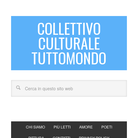
COLLETTIVO
CULTURALE
TUTTOMONDO
CHI SIAMO
PIÙ LETTI
AMORE
POETI
PITTURA
CONTATTI
PRIVACY POLICY