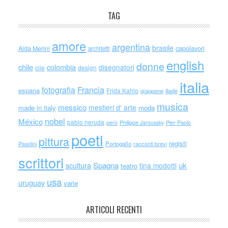
TAG
amore
argentina
brasile
capolavori
Alda Merini
architetti
english
donne
chile
colombia
disegnatori
cile
design
italia
Francia
fotografia
espana
Frida Kahlo
giappone
iliade
musica
messico
mestieri d' arte
made in italy
moda
nobel
México
pablo neruda
perù
Philippe Jaroussky
Pier Paolo
poeti
pittura
registi
Portogallo
racconti brevi
Pasolini
scrittori
scultura
Spagna
uk
tina modotti
teatro
usa
uruguay
varie
ARTICOLI RECENTI