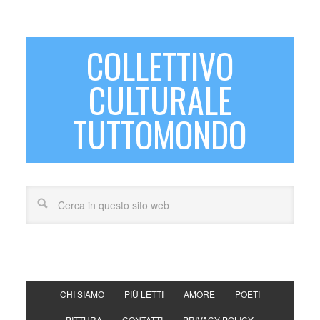
COLLETTIVO
CULTURALE
TUTTOMONDO
CHI SIAMO
PIÙ LETTI
AMORE
POETI
PITTURA
CONTATTI
PRIVACY POLICY