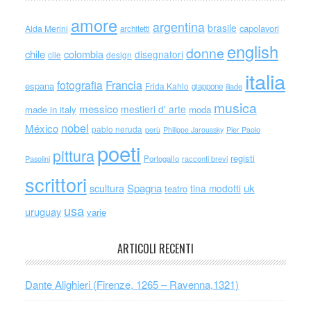
amore
argentina
brasile
capolavori
Alda Merini
architetti
english
donne
chile
colombia
disegnatori
cile
design
italia
Francia
fotografia
espana
Frida Kahlo
giappone
iliade
musica
messico
mestieri d' arte
made in italy
moda
nobel
México
pablo neruda
perù
Philippe Jaroussky
Pier Paolo
poeti
pittura
registi
Portogallo
racconti brevi
Pasolini
scrittori
scultura
Spagna
uk
tina modotti
teatro
usa
uruguay
varie
ARTICOLI RECENTI
Dante Alighieri (Firenze, 1265 – Ravenna,1321)