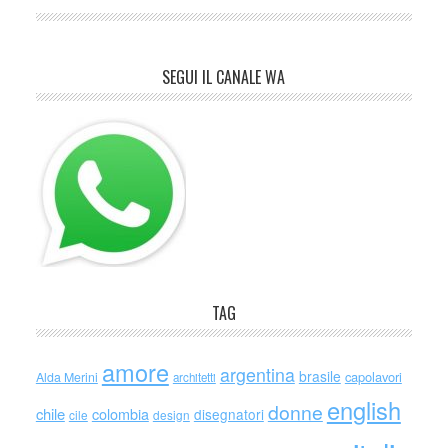
SEGUI IL CANALE WA
TAG
amore
argentina
brasile
capolavori
Alda Merini
architetti
english
donne
chile
colombia
disegnatori
cile
design