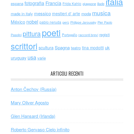
italia
Francia
fotografia
espana
Frida Kahlo
giappone
iliade
musica
messico
mestieri d' arte
made in italy
moda
nobel
México
pablo neruda
perù
Philippe Jaroussky
Pier Paolo
poeti
pittura
registi
Portogallo
racconti brevi
Pasolini
scrittori
scultura
Spagna
uk
tina modotti
teatro
usa
uruguay
varie
ARTICOLI RECENTI
Anton Čechov (Russia)
Mary Oliver Agosto
Glen Hansard (Irlanda)
Roberto Gervaso Cielo infinito