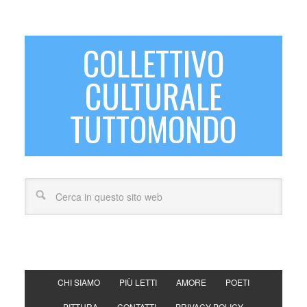
COLLETTIVO
CULTURALE
TUTTOMONDO
CHI SIAMO
PIÙ LETTI
AMORE
POETI
PITTURA
CONTATTI
PRIVACY POLICY