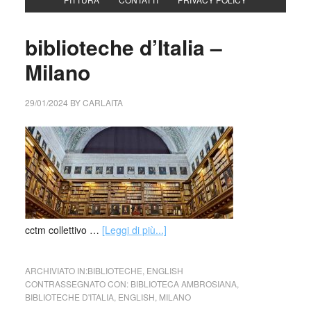
biblioteche d’Italia –
Milano
29/01/2024
BY
CARLAITA
cctm collettivo …
[Leggi di più...]
ARCHIVIATO IN:
BIBLIOTECHE
,
ENGLISH
CONTRASSEGNATO CON:
BIBLIOTECA AMBROSIANA
,
BIBLIOTECHE D'ITALIA
,
ENGLISH
,
MILANO