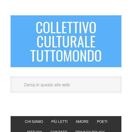
COLLETTIVO
CULTURALE
TUTTOMONDO
CHI SIAMO
PIÙ LETTI
AMORE
POETI
PITTURA
CONTATTI
PRIVACY POLICY