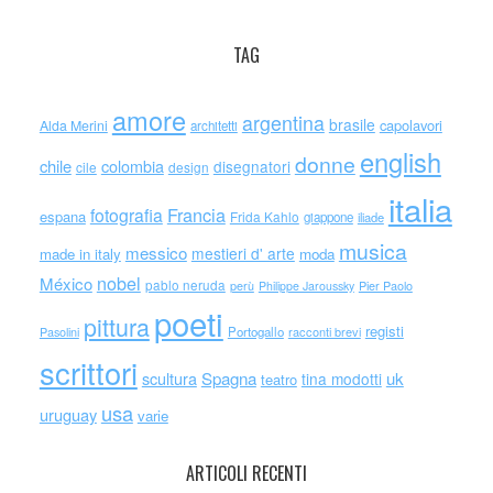
TAG
amore
argentina
brasile
capolavori
Alda Merini
architetti
english
donne
chile
colombia
disegnatori
cile
design
italia
Francia
fotografia
espana
Frida Kahlo
giappone
iliade
musica
messico
mestieri d' arte
made in italy
moda
nobel
México
pablo neruda
perù
Philippe Jaroussky
Pier Paolo
poeti
pittura
registi
Portogallo
racconti brevi
Pasolini
scrittori
scultura
Spagna
uk
tina modotti
teatro
usa
uruguay
varie
ARTICOLI RECENTI