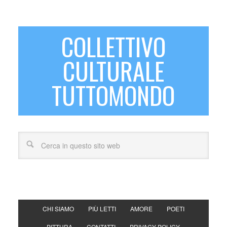
COLLETTIVO
CULTURALE
TUTTOMONDO
CHI SIAMO
PIÙ LETTI
AMORE
POETI
PITTURA
CONTATTI
PRIVACY POLICY