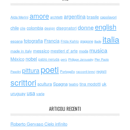
amore
argentina
brasile
capolavori
Alda Merini
architetti
english
donne
chile
colombia
disegnatori
cile
design
italia
Francia
fotografia
espana
Frida Kahlo
giappone
iliade
musica
messico
mestieri d' arte
made in italy
moda
nobel
México
pablo neruda
perù
Philippe Jaroussky
Pier Paolo
poeti
pittura
registi
Portogallo
racconti brevi
Pasolini
scrittori
scultura
Spagna
uk
tina modotti
teatro
usa
uruguay
varie
ARTICOLI RECENTI
Roberto Gervaso Cielo infinito