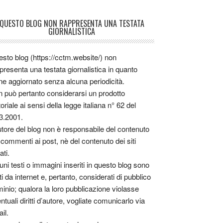
QUESTO BLOG NON RAPPRESENTA UNA TESTATA
GIORNALISTICA
sto blog (https://cctm.website/) non
presenta una testata giornalistica in quanto
ne aggiornato senza alcuna periodicità.
 può pertanto considerarsi un prodotto
toriale ai sensi della legge italiana n° 62 del
3.2001.
utore del blog non è responsabile del contenuto
 commenti ai post, nè del contenuto dei siti
ati.
uni testi o immagini inseriti in questo blog sono
tti da internet e, pertanto, considerati di pubblico
inio; qualora la loro pubblicazione violasse
ntuali diritti d’autore, vogliate comunicarlo via
il.