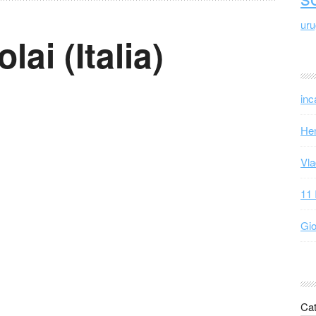
ur
lai (Italia)
inc
Hen
Vla
11 
Gio
Cat