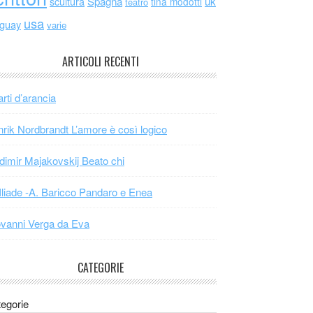
scultura
Spagna
uk
tina modotti
teatro
usa
uguay
varie
ARTICOLI RECENTI
arti d’arancia
rik Nordbrandt L’amore è così logico
dimir Majakovskij Beato chi
Iliade -A. Baricco Pandaro e Enea
vanni Verga da Eva
CATEGORIE
egorie