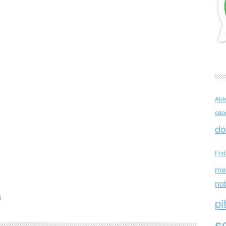
Ald
cap
do
Fri
me
no
I
pi
sc