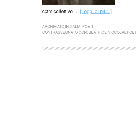
cctm collettivo …
[Leggi di più...]
ARCHIVIATO IN:
ITALIA
,
POETI
CONTRASSEGNATO CON:
BEATRICE NICCOLAI
,
POET