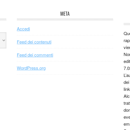
META
Accedi
Que
rap
Feed dei contenuti
vie
Non
Feed dei commenti
edi
WordPress.org
7.0
L’a
dei
link
Alc
tra
dom
eve
ema