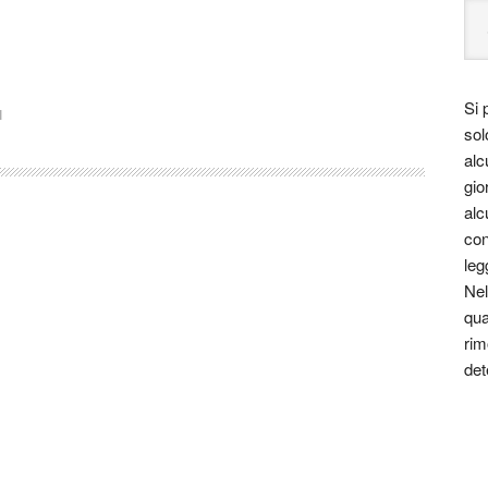
Si 
I
sol
alc
gio
alc
con
leg
Nel
qua
rim
det