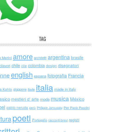
TAG
amore
argentina
brasile
a Merini
architetti
chile
colombia
disegnatori
olavori
cile
design
english
nne
Francia
fotografia
espana
italia
made in italy
da Kahlo
giappone
iliade
musica
ssico
México
mestieri d' arte
moda
bel
pablo neruda
perù
Philippe Jaroussky
Pier Paolo Pasolini
poeti
ttura
registi
Portogallo
racconti brevi
rittori