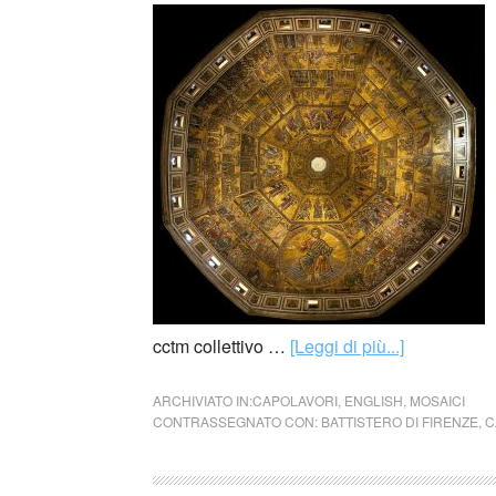
cctm collettivo …
[Leggi di più...]
ARCHIVIATO IN:
CAPOLAVORI
,
ENGLISH
,
MOSAICI
CONTRASSEGNATO CON:
BATTISTERO DI FIRENZE
,
C