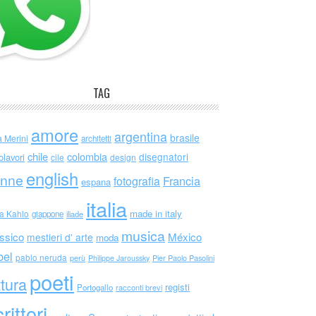
TAG
amore
argentina
brasile
a Merini
architetti
chile
colombia
disegnatori
olavori
cile
design
english
nne
Francia
fotografia
espana
italia
made in italy
da Kahlo
giappone
iliade
musica
ssico
México
mestieri d' arte
moda
bel
pablo neruda
perù
Philippe Jaroussky
Pier Paolo Pasolini
poeti
ttura
registi
Portogallo
racconti brevi
rittori