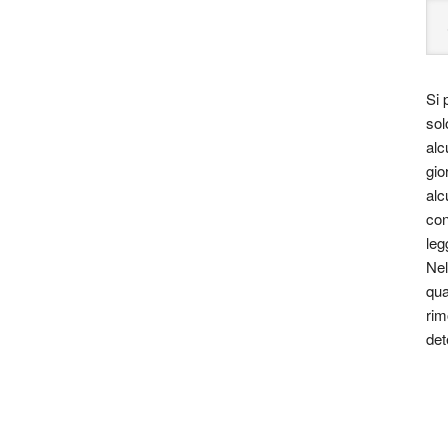
Si 
sol
alc
gio
alc
con
leg
Nel
qua
rim
det