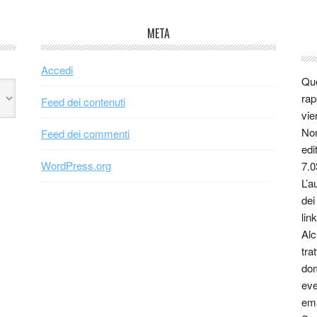
META
Accedi
Que
rap
Feed dei contenuti
vie
Non
Feed dei commenti
edi
WordPress.org
7.0
L’a
dei
link
Alc
tra
dom
eve
ema