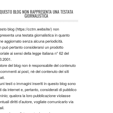
QUESTO BLOG NON RAPPRESENTA UNA TESTATA
GIORNALISTICA
sto blog (https://cctm.website/) non
presenta una testata giornalistica in quanto
ne aggiornato senza alcuna periodicità.
 può pertanto considerarsi un prodotto
toriale ai sensi della legge italiana n° 62 del
3.2001.
utore del blog non è responsabile del contenuto
 commenti ai post, nè del contenuto dei siti
ati.
uni testi o immagini inseriti in questo blog sono
tti da internet e, pertanto, considerati di pubblico
inio; qualora la loro pubblicazione violasse
ntuali diritti d’autore, vogliate comunicarlo via
il.