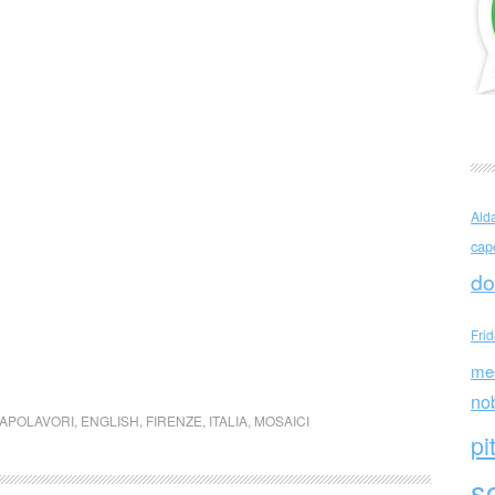
Ald
cap
do
Fri
me
no
APOLAVORI
,
ENGLISH
,
FIRENZE
,
ITALIA
,
MOSAICI
pi
sc