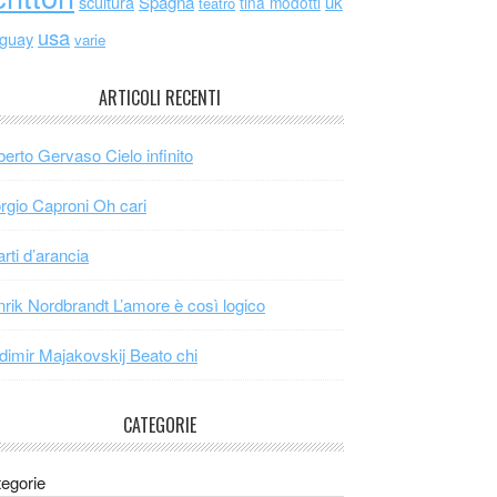
scultura
Spagna
uk
tina modotti
teatro
usa
uguay
varie
ARTICOLI RECENTI
erto Gervaso Cielo infinito
rgio Caproni Oh cari
arti d’arancia
rik Nordbrandt L’amore è così logico
dimir Majakovskij Beato chi
CATEGORIE
egorie