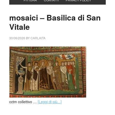
mosaici – Basilica di San
Vitale
30/06/2026
BY
CARLAITA
cctm collettivo …
[Leggi di più...]