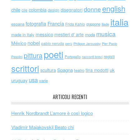
english
donne
chile
colombia
disegnatori
cile
design
italia
Francia
fotografia
espana
Frida Kahlo
giappone
iliade
musica
messico
mestieri d' arte
made in italy
moda
nobel
México
pablo neruda
perù
Philippe Jaroussky
Pier Paolo
poeti
pittura
registi
Portogallo
racconti brevi
Pasolini
scrittori
scultura
Spagna
uk
tina modotti
teatro
usa
uruguay
varie
ARTICOLI RECENTI
Henrik Nordbrandt L’amore è così logico
Vladimir Majakovskij Beato chi