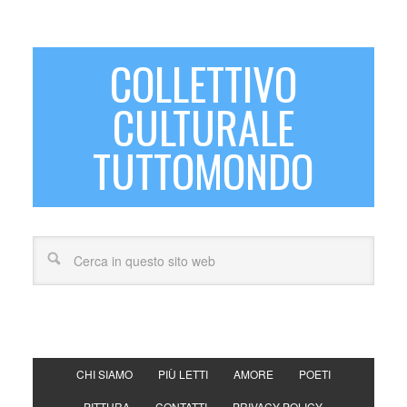
COLLETTIVO
CULTURALE
TUTTOMONDO
CHI SIAMO
PIÙ LETTI
AMORE
POETI
PITTURA
CONTATTI
PRIVACY POLICY