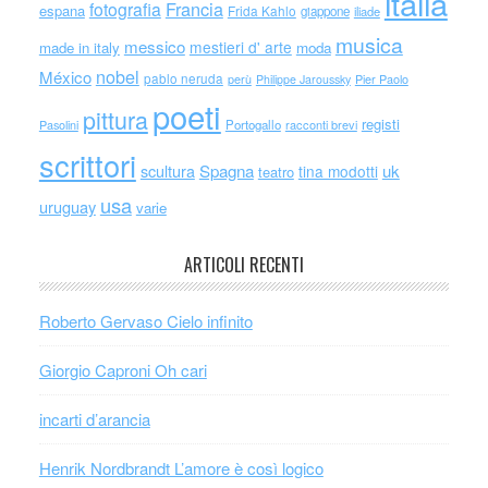
italia
Francia
fotografia
espana
Frida Kahlo
giappone
iliade
musica
messico
mestieri d' arte
made in italy
moda
nobel
México
pablo neruda
perù
Philippe Jaroussky
Pier Paolo
poeti
pittura
registi
Portogallo
racconti brevi
Pasolini
scrittori
scultura
Spagna
uk
tina modotti
teatro
usa
uruguay
varie
ARTICOLI RECENTI
Roberto Gervaso Cielo infinito
Giorgio Caproni Oh cari
incarti d’arancia
Henrik Nordbrandt L’amore è così logico