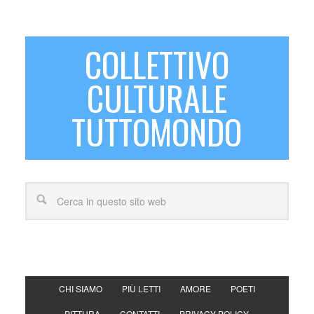
COLLETTIVO
CULTURALE
TUTTOMONDO
CHI SIAMO
PIÙ LETTI
AMORE
POETI
PITTURA
CONTATTI
PRIVACY POLICY