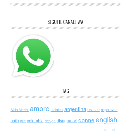
SEGUI IL CANALE WA
TAG
amore
argentina
brasile
capolavori
Alda Merini
architetti
english
donne
chile
colombia
disegnatori
cile
design