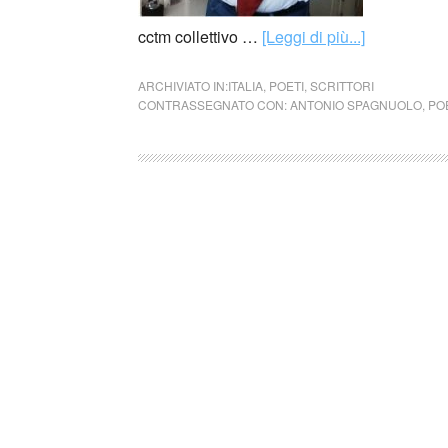
cctm collettivo …
[Leggi di più...]
ARCHIVIATO IN:
ITALIA
,
POETI
,
SCRITTORI
CONTRASSEGNATO CON:
ANTONIO SPAGNUOLO
,
PO