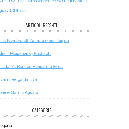
scultura
Spagna
uk
tina modotti
teatro
usa
uguay
varie
ARTICOLI RECENTI
rik Nordbrandt L’amore è così logico
dimir Majakovskij Beato chi
Iliade -A. Baricco Pandaro e Enea
vanni Verga da Eva
riele Galloni Agosto
CATEGORIE
egorie