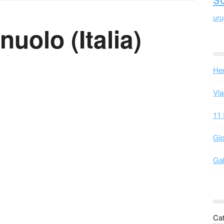
ur
uolo (Italia)
Hen
Vla
11 
Gio
Gab
Cat