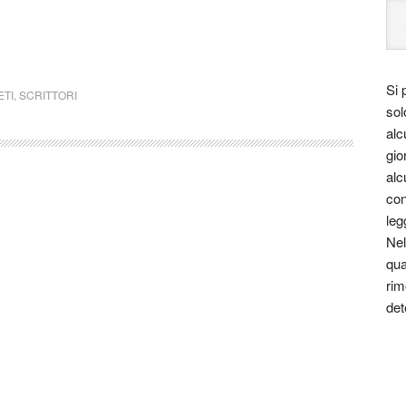
Si 
ETI
,
SCRITTORI
sol
alc
gio
alc
con
leg
Nel
qua
rim
det