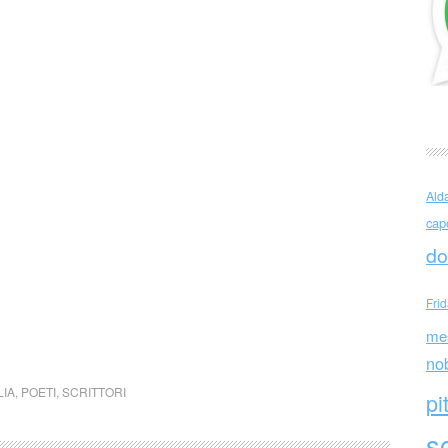
Ald
cap
do
Fri
me
no
LIA
,
POETI
,
SCRITTORI
pi
sc