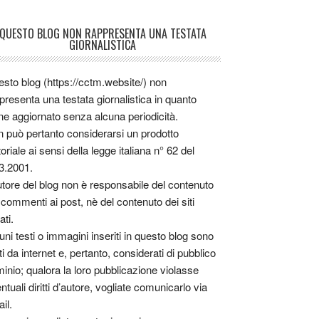
QUESTO BLOG NON RAPPRESENTA UNA TESTATA
GIORNALISTICA
sto blog (https://cctm.website/) non
presenta una testata giornalistica in quanto
ne aggiornato senza alcuna periodicità.
 può pertanto considerarsi un prodotto
toriale ai sensi della legge italiana n° 62 del
3.2001.
utore del blog non è responsabile del contenuto
 commenti ai post, nè del contenuto dei siti
ati.
uni testi o immagini inseriti in questo blog sono
tti da internet e, pertanto, considerati di pubblico
inio; qualora la loro pubblicazione violasse
ntuali diritti d’autore, vogliate comunicarlo via
il.