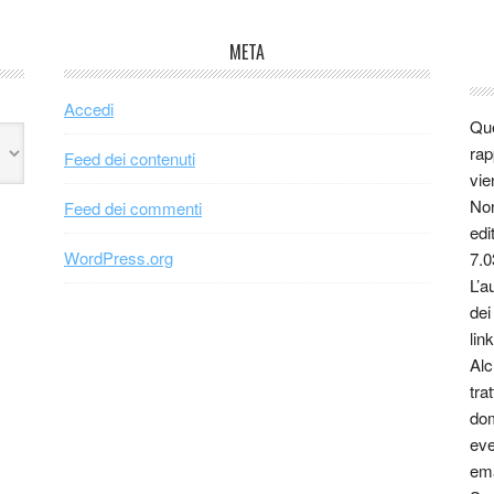
META
Accedi
Que
rap
Feed dei contenuti
vie
Non
Feed dei commenti
edi
WordPress.org
7.0
L’a
dei
link
Alc
tra
dom
eve
ema