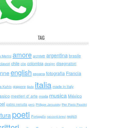
TAG
amore
argentina
brasile
a Merini
architetti
chile
colombia
disegnatori
olavori
cile
design
english
nne
Francia
fotografia
espana
italia
made in italy
da Kahlo
giappone
iliade
musica
ssico
México
mestieri d' arte
moda
bel
pablo neruda
perù
Philippe Jaroussky
Pier Paolo Pasolini
poeti
ttura
registi
Portogallo
racconti brevi
rittori