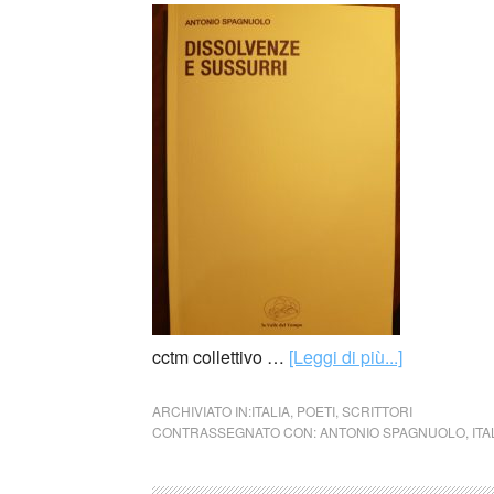
cctm collettivo …
[Leggi di più...]
ARCHIVIATO IN:
ITALIA
,
POETI
,
SCRITTORI
CONTRASSEGNATO CON:
ANTONIO SPAGNUOLO
,
ITA