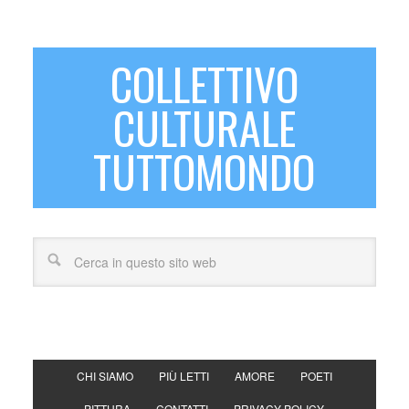
COLLETTIVO
CULTURALE
TUTTOMONDO
CHI SIAMO
PIÙ LETTI
AMORE
POETI
PITTURA
CONTATTI
PRIVACY POLICY