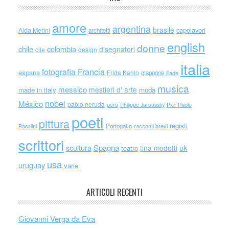
amore
argentina
brasile
capolavori
Alda Merini
architetti
english
donne
chile
colombia
disegnatori
cile
design
italia
Francia
fotografia
espana
Frida Kahlo
giappone
iliade
musica
messico
mestieri d' arte
made in italy
moda
nobel
México
pablo neruda
perù
Philippe Jaroussky
Pier Paolo
poeti
pittura
registi
Portogallo
racconti brevi
Pasolini
scrittori
scultura
Spagna
uk
tina modotti
teatro
usa
uruguay
varie
ARTICOLI RECENTI
Giovanni Verga da Eva