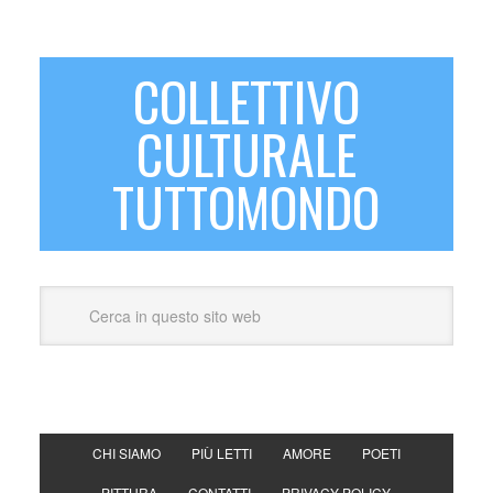
COLLETTIVO
CULTURALE
TUTTOMONDO
CHI SIAMO
PIÙ LETTI
AMORE
POETI
PITTURA
CONTATTI
PRIVACY POLICY