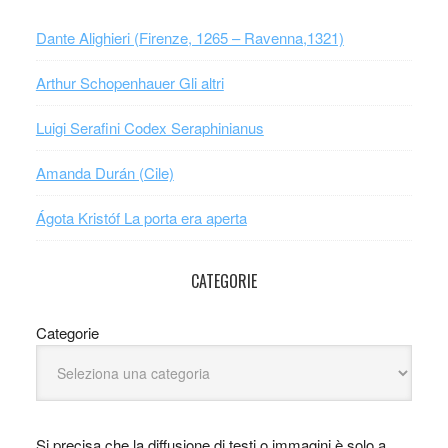
Dante Alighieri (Firenze, 1265 – Ravenna,1321)
Arthur Schopenhauer Gli altri
Luigi Serafini Codex Seraphinianus
Amanda Durán (Cile)
Ágota Kristóf La porta era aperta
CATEGORIE
Categorie
Si precisa che la diffusione di testi o immagini è solo a