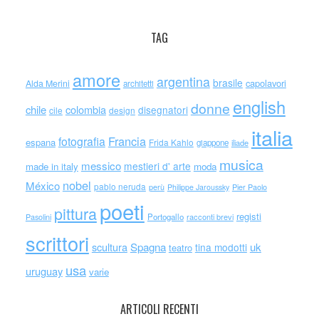
TAG
amore
argentina
brasile
capolavori
Alda Merini
architetti
english
donne
chile
colombia
disegnatori
cile
design
italia
Francia
fotografia
espana
Frida Kahlo
giappone
iliade
musica
messico
mestieri d' arte
made in italy
moda
nobel
México
pablo neruda
perù
Philippe Jaroussky
Pier Paolo
poeti
pittura
registi
Portogallo
racconti brevi
Pasolini
scrittori
scultura
Spagna
uk
tina modotti
teatro
usa
uruguay
varie
ARTICOLI RECENTI