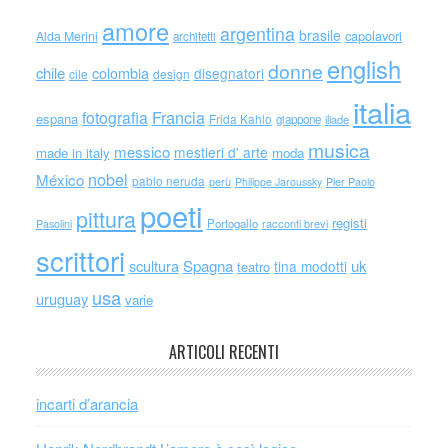
amore
argentina
brasile
capolavori
Alda Merini
architetti
english
donne
chile
colombia
disegnatori
cile
design
italia
Francia
fotografia
espana
Frida Kahlo
giappone
iliade
musica
messico
mestieri d' arte
made in italy
moda
nobel
México
pablo neruda
perù
Philippe Jaroussky
Pier Paolo
poeti
pittura
registi
Portogallo
racconti brevi
Pasolini
scrittori
scultura
Spagna
uk
tina modotti
teatro
usa
uruguay
varie
ARTICOLI RECENTI
incarti d’arancia