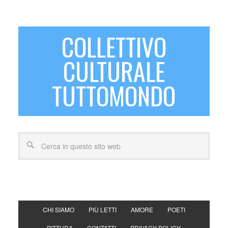
COLLETTIVO
CULTURALE
TUTTOMONDO
CHI SIAMO
PIÙ LETTI
AMORE
POETI
PITTURA
CONTATTI
PRIVACY POLICY