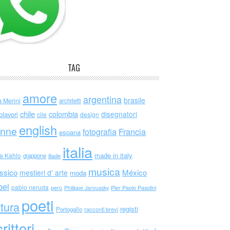
TAG
amore
argentina
brasile
a Merini
architetti
chile
colombia
disegnatori
olavori
cile
design
english
nne
Francia
fotografia
espana
italia
made in italy
da Kahlo
giappone
iliade
musica
ssico
México
mestieri d' arte
moda
bel
pablo neruda
perù
Philippe Jaroussky
Pier Paolo Pasolini
poeti
ttura
registi
Portogallo
racconti brevi
rittori