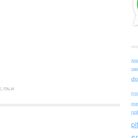
Ald
cap
do
E
,
ITALIA
Fri
me
no
pi
sc