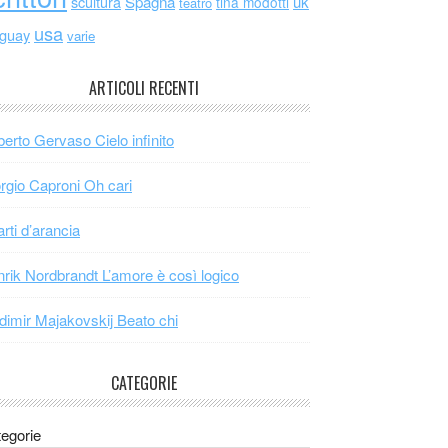
scultura
Spagna
uk
tina modotti
teatro
usa
uguay
varie
ARTICOLI RECENTI
erto Gervaso Cielo infinito
rgio Caproni Oh cari
arti d’arancia
rik Nordbrandt L’amore è così logico
dimir Majakovskij Beato chi
CATEGORIE
egorie