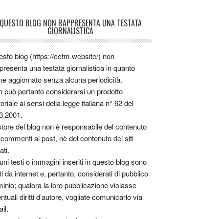
QUESTO BLOG NON RAPPRESENTA UNA TESTATA
GIORNALISTICA
sto blog (https://cctm.website/) non
presenta una testata giornalistica in quanto
ne aggiornato senza alcuna periodicità.
 può pertanto considerarsi un prodotto
toriale ai sensi della legge italiana n° 62 del
3.2001.
utore del blog non è responsabile del contenuto
 commenti ai post, nè del contenuto dei siti
ati.
uni testi o immagini inseriti in questo blog sono
tti da internet e, pertanto, considerati di pubblico
inio; qualora la loro pubblicazione violasse
ntuali diritti d’autore, vogliate comunicarlo via
il.