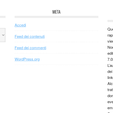
META
Accedi
Que
rap
Feed dei contenuti
vie
Non
Feed dei commenti
edi
WordPress.org
7.0
L’a
dei
link
Alc
tra
dom
eve
ema