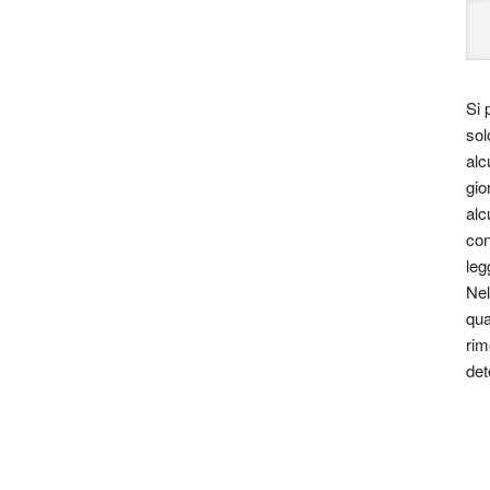
Si 
sol
alc
gio
alc
con
leg
Nel
qua
rim
det