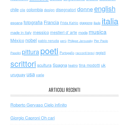
english
donne
chile
colombia
disegnatori
cile
design
italia
Francia
fotografia
espana
Frida Kahlo
giappone
iliade
musica
messico
mestieri d' arte
made in italy
moda
nobel
México
pablo neruda
perù
Philippe Jaroussky
Pier Paolo
poeti
pittura
registi
Portogallo
racconti brevi
Pasolini
scrittori
scultura
Spagna
uk
tina modotti
teatro
usa
uruguay
varie
ARTICOLI RECENTI
Roberto Gervaso Cielo infinito
Giorgio Caproni Oh cari