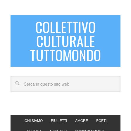
COLLETTIVO
CULTURALE
TUTTOMONDO
CHI SIAMO
PIÙ LETTI
AMORE
POETI
PITTURA
CONTATTI
PRIVACY POLICY