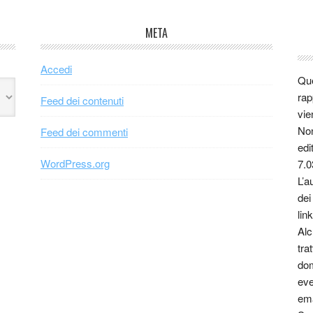
META
Accedi
Que
rap
Feed dei contenuti
vie
Non
Feed dei commenti
edi
WordPress.org
7.0
L’a
dei
link
Alc
tra
dom
eve
ema