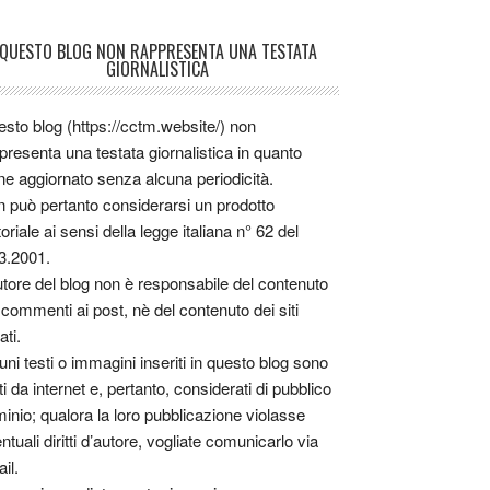
QUESTO BLOG NON RAPPRESENTA UNA TESTATA
GIORNALISTICA
sto blog (https://cctm.website/) non
presenta una testata giornalistica in quanto
ne aggiornato senza alcuna periodicità.
 può pertanto considerarsi un prodotto
toriale ai sensi della legge italiana n° 62 del
3.2001.
utore del blog non è responsabile del contenuto
 commenti ai post, nè del contenuto dei siti
ati.
uni testi o immagini inseriti in questo blog sono
tti da internet e, pertanto, considerati di pubblico
inio; qualora la loro pubblicazione violasse
ntuali diritti d’autore, vogliate comunicarlo via
il.