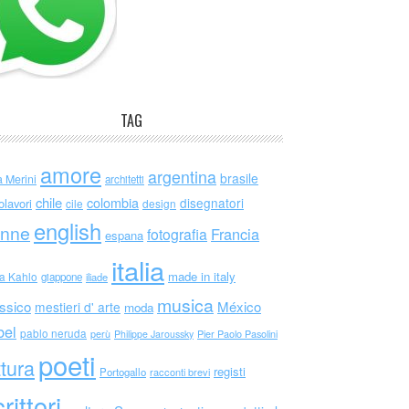
TAG
amore
argentina
brasile
a Merini
architetti
chile
colombia
disegnatori
olavori
cile
design
english
nne
Francia
fotografia
espana
italia
made in italy
da Kahlo
giappone
iliade
musica
ssico
México
mestieri d' arte
moda
bel
pablo neruda
perù
Philippe Jaroussky
Pier Paolo Pasolini
poeti
ttura
registi
Portogallo
racconti brevi
rittori