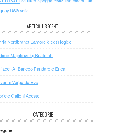
scultura
Spagna
uk
tina modotti
teatro
usa
uguay
varie
ARTICOLI RECENTI
rik Nordbrandt L’amore è così logico
dimir Majakovskij Beato chi
Iliade -A. Baricco Pandaro e Enea
vanni Verga da Eva
riele Galloni Agosto
CATEGORIE
egorie