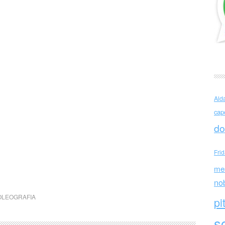
Ald
cap
do
Fri
me
no
OLEOGRAFIA
pi
sc