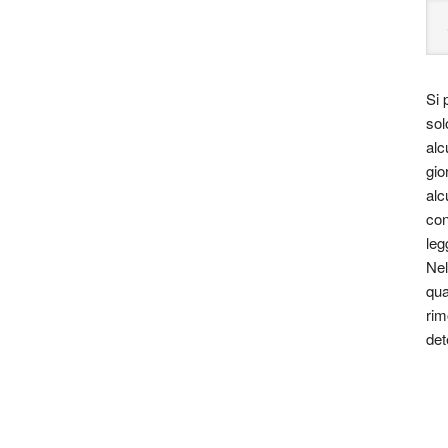
Si 
sol
alc
gio
alc
con
leg
Nel
qua
rim
det