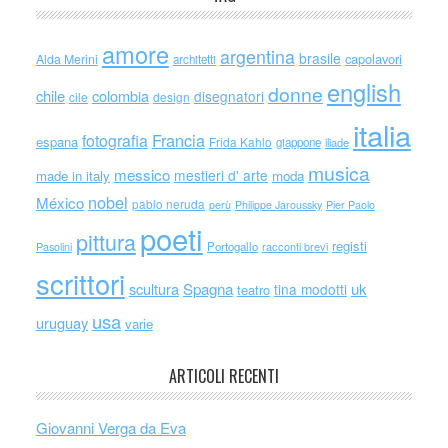
amore
argentina
brasile
capolavori
Alda Merini
architetti
english
donne
chile
colombia
disegnatori
cile
design
italia
Francia
fotografia
espana
Frida Kahlo
giappone
iliade
musica
messico
mestieri d' arte
made in italy
moda
nobel
México
pablo neruda
perù
Philippe Jaroussky
Pier Paolo
poeti
pittura
registi
Portogallo
racconti brevi
Pasolini
scrittori
scultura
Spagna
uk
tina modotti
teatro
usa
uruguay
varie
ARTICOLI RECENTI
Giovanni Verga da Eva