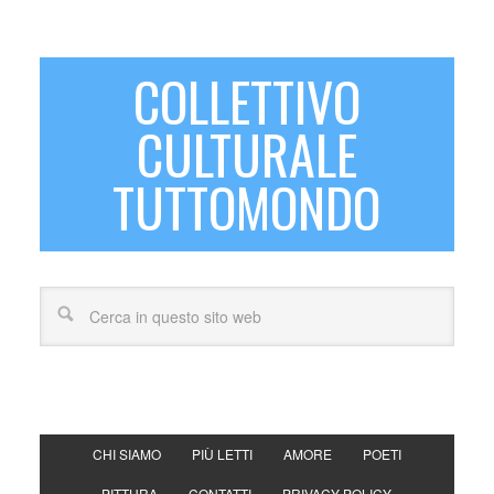
COLLETTIVO
CULTURALE
TUTTOMONDO
CHI SIAMO
PIÙ LETTI
AMORE
POETI
PITTURA
CONTATTI
PRIVACY POLICY