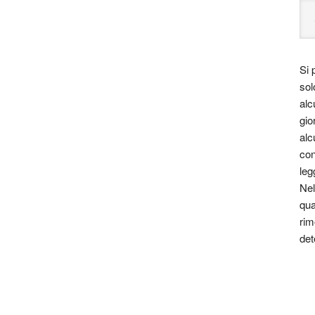
Si 
sol
alc
gio
alc
con
leg
Nel
qua
rim
det