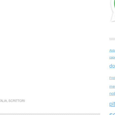
Ald
cap
do
Fri
me
no
TALIA
,
SCRITTORI
pi
sc