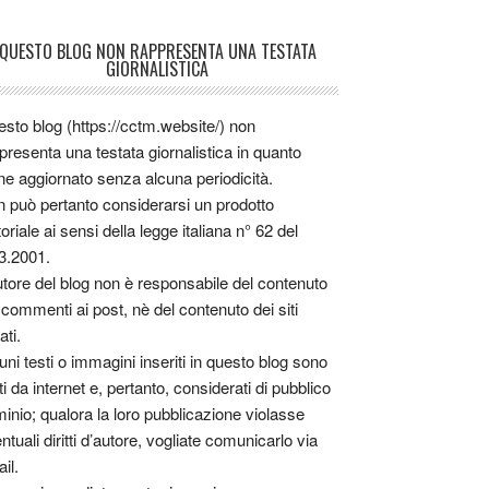
QUESTO BLOG NON RAPPRESENTA UNA TESTATA
GIORNALISTICA
sto blog (https://cctm.website/) non
presenta una testata giornalistica in quanto
ne aggiornato senza alcuna periodicità.
 può pertanto considerarsi un prodotto
toriale ai sensi della legge italiana n° 62 del
3.2001.
utore del blog non è responsabile del contenuto
 commenti ai post, nè del contenuto dei siti
ati.
uni testi o immagini inseriti in questo blog sono
tti da internet e, pertanto, considerati di pubblico
inio; qualora la loro pubblicazione violasse
ntuali diritti d’autore, vogliate comunicarlo via
il.