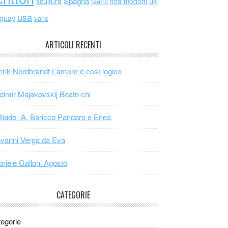
scultura
Spagna
uk
tina modotti
teatro
usa
uguay
varie
ARTICOLI RECENTI
rik Nordbrandt L’amore è così logico
dimir Majakovskij Beato chi
Iliade -A. Baricco Pandaro e Enea
vanni Verga da Eva
riele Galloni Agosto
CATEGORIE
egorie