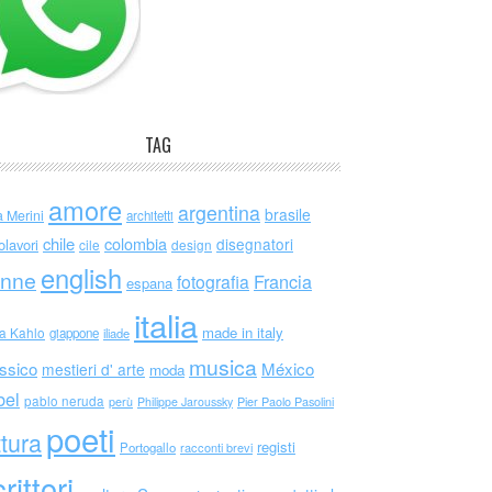
TAG
amore
argentina
brasile
a Merini
architetti
chile
colombia
disegnatori
olavori
cile
design
english
nne
Francia
fotografia
espana
italia
made in italy
da Kahlo
giappone
iliade
musica
ssico
México
mestieri d' arte
moda
bel
pablo neruda
perù
Philippe Jaroussky
Pier Paolo Pasolini
poeti
ttura
registi
Portogallo
racconti brevi
rittori