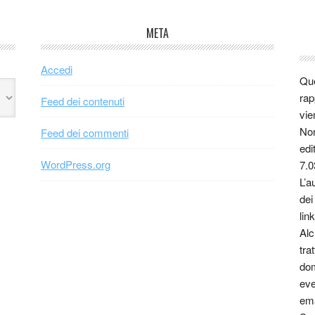
META
Accedi
Que
rap
Feed dei contenuti
vie
Non
Feed dei commenti
edi
WordPress.org
7.0
L’a
dei
link
Alc
tra
dom
eve
ema