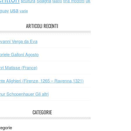
scultura
Spagna
uk
tina modotti
teatro
usa
uguay
varie
ARTICOLI RECENTI
vanni Verga da Eva
riele Galloni Agosto
ri Matisse (France)
te Alighieri (Firenze, 1265 – Ravenna,1321)
hur Schopenhauer Gli altri
CATEGORIE
egorie