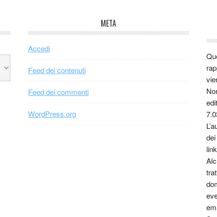
META
Accedi
Que
rap
Feed dei contenuti
vie
Non
Feed dei commenti
edi
WordPress.org
7.0
L’a
dei
link
Alc
tra
dom
eve
ema