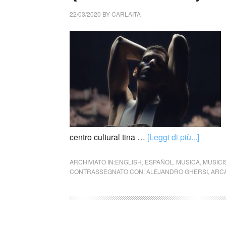
22/03/2020
BY
CARLAITA
centro cultural tina …
[Leggi di più...]
ARCHIVIATO IN:
ENGLISH
,
ESPAÑOL
,
MUSICA
,
MUSICI
CONTRASSEGNATO CON:
ALEJANDRO GHERSI
,
ARC