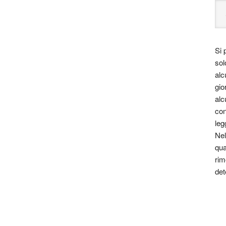
Si 
sol
alc
gio
alc
con
leg
Nel
qua
rim
det