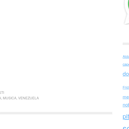
Ald
cap
do
Fri
STI
me
A
,
MUSICA
,
VENEZUELA
no
pi
sc