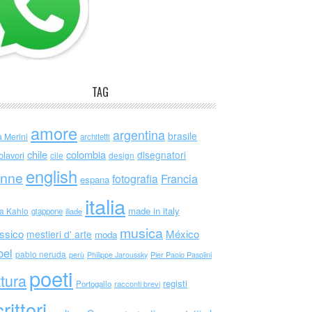
TAG
amore
argentina
brasile
a Merini
architetti
chile
colombia
disegnatori
olavori
cile
design
english
nne
Francia
fotografia
espana
italia
made in italy
da Kahlo
giappone
iliade
musica
ssico
México
mestieri d' arte
moda
bel
pablo neruda
perù
Philippe Jaroussky
Pier Paolo Pasolini
poeti
ttura
registi
Portogallo
racconti brevi
rittori