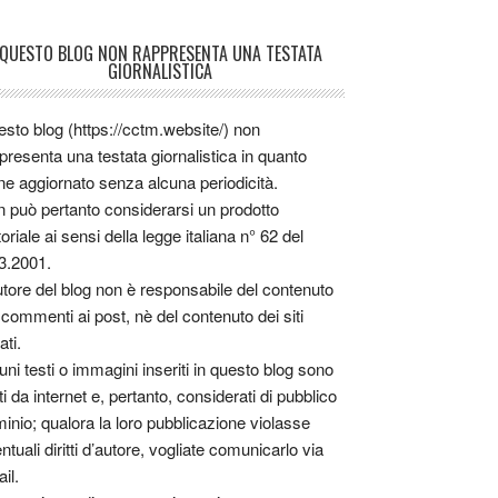
QUESTO BLOG NON RAPPRESENTA UNA TESTATA
GIORNALISTICA
sto blog (https://cctm.website/) non
presenta una testata giornalistica in quanto
ne aggiornato senza alcuna periodicità.
 può pertanto considerarsi un prodotto
toriale ai sensi della legge italiana n° 62 del
3.2001.
utore del blog non è responsabile del contenuto
 commenti ai post, nè del contenuto dei siti
ati.
uni testi o immagini inseriti in questo blog sono
tti da internet e, pertanto, considerati di pubblico
inio; qualora la loro pubblicazione violasse
ntuali diritti d’autore, vogliate comunicarlo via
il.