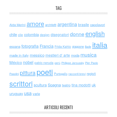
TAG
amore
argentina
brasile
capolavori
Alda Merini
architetti
english
donne
chile
colombia
disegnatori
cile
design
italia
Francia
fotografia
espana
Frida Kahlo
giappone
iliade
musica
messico
mestieri d' arte
made in italy
moda
nobel
México
pablo neruda
perù
Philippe Jaroussky
Pier Paolo
poeti
pittura
registi
Portogallo
racconti brevi
Pasolini
scrittori
scultura
Spagna
uk
tina modotti
teatro
usa
uruguay
varie
ARTICOLI RECENTI