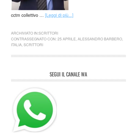
cctm collettivo …
[Leggi di più...]
ARCHIVIATO IN:
SCRITTORI
CONTRASSEGNATO CON:
25 APRILE
,
ALESSANDRO BARBERO
,
ITALIA
,
SCRITTORI
SEGUI IL CANALE WA