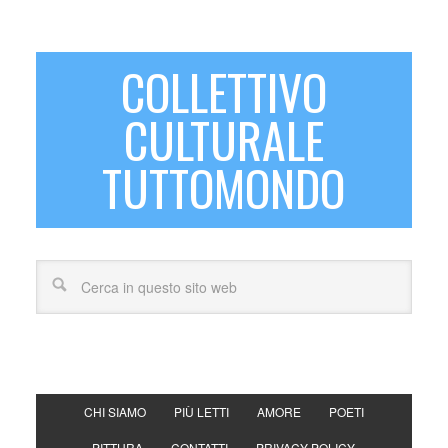
COLLETTIVO
CULTURALE
TUTTOMONDO
CHI SIAMO
PIÙ LETTI
AMORE
POETI
PITTURA
CONTATTI
PRIVACY POLICY