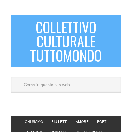
COLLETTIVO
CULTURALE
TUTTOMONDO
CHI SIAMO
PIÙ LETTI
AMORE
POETI
PITTURA
CONTATTI
PRIVACY POLICY