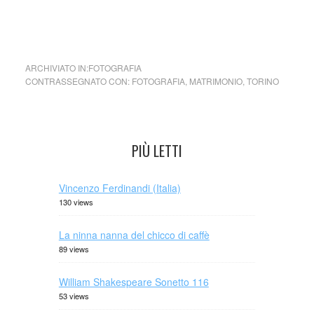
cctm Storie di Matrimoni
ARCHIVIATO IN:
FOTOGRAFIA
CONTRASSEGNATO CON:
FOTOGRAFIA
,
MATRIMONIO
,
TORINO
PIÙ LETTI
Vincenzo Ferdinandi (Italia)
130 views
La ninna nanna del chicco di caffè
89 views
William Shakespeare Sonetto 116
53 views