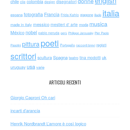
english
donne
chile
colombia
disegnatori
cile
design
italia
Francia
fotografia
espana
Frida Kahlo
giappone
iliade
musica
messico
mestieri d' arte
made in italy
moda
nobel
México
pablo neruda
perù
Philippe Jaroussky
Pier Paolo
poeti
pittura
registi
Portogallo
racconti brevi
Pasolini
scrittori
scultura
Spagna
uk
tina modotti
teatro
usa
uruguay
varie
ARTICOLI RECENTI
Giorgio Caproni Oh cari
incarti d’arancia
Henrik Nordbrandt L’amore è così logico