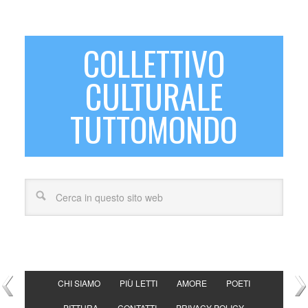
COLLETTIVO
CULTURALE
TUTTOMONDO
CHI SIAMO
PIÙ LETTI
AMORE
POETI
PITTURA
CONTATTI
PRIVACY POLICY