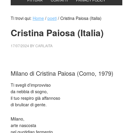
Ti trovi qui:
Home
/
poeti
/
Cristina Paiosa (Italia)
Cristina Paiosa (Italia)
17/07/2024
BY
CARLAITA
cctm collettivo culturale tuttomondo Cristina Paiosa (Italia)
Milano di Cristina Paiosa (Como, 1979)
Ti svegli d’improvviso
da nebbia di sogno,
il tuo respiro già affannoso
di brulicar di gente.
Milano,
arte nascosta
nel quotidian fermento,