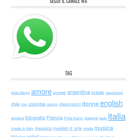
SEGUI IL CANALE WA
TAG
amore
argentina
brasile
capolavori
Alda Merini
architetti
english
donne
chile
colombia
disegnatori
cile
design
italia
Francia
fotografia
espana
Frida Kahlo
giappone
iliade
musica
messico
mestieri d' arte
made in italy
moda
nobel
México
pablo neruda