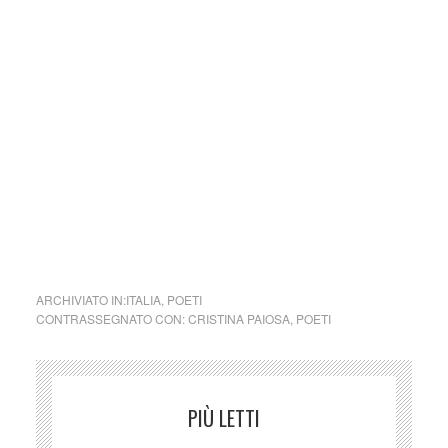
(Si precisa che la diffusione di testi o immagini è solo a
carattere divulgativo della cultura e senza alcuno scopo di
lucro, nè rappresenta una testata giornalistica in quanto
viene aggiornata senza alcuna periodicità specifica. Non
può pertanto considerarsi un prodotto editoriale ai sensi
della legge n. 62 del 7.03.2001)
cctm a noi piace leggere poesia
ARCHIVIATO IN:
ITALIA
,
POETI
CONTRASSEGNATO CON:
CRISTINA PAIOSA
,
POETI
PIÙ LETTI