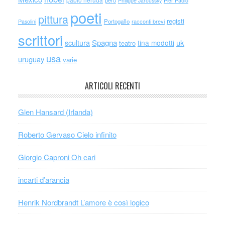
perù
Philippe Jaroussky
Pier Paolo
poeti
pittura
registi
Portogallo
racconti brevi
Pasolini
scrittori
scultura
Spagna
uk
tina modotti
teatro
usa
uruguay
varie
ARTICOLI RECENTI
Glen Hansard (Irlanda)
Roberto Gervaso Cielo infinito
Giorgio Caproni Oh cari
incarti d’arancia
Henrik Nordbrandt L’amore è così logico