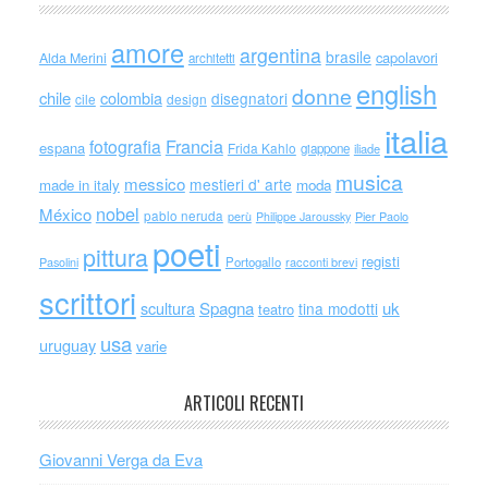
amore
argentina
brasile
capolavori
Alda Merini
architetti
english
donne
chile
colombia
disegnatori
cile
design
italia
Francia
fotografia
espana
Frida Kahlo
giappone
iliade
musica
messico
mestieri d' arte
made in italy
moda
nobel
México
pablo neruda
perù
Philippe Jaroussky
Pier Paolo
poeti
pittura
registi
Portogallo
racconti brevi
Pasolini
scrittori
scultura
Spagna
uk
tina modotti
teatro
usa
uruguay
varie
ARTICOLI RECENTI
Giovanni Verga da Eva