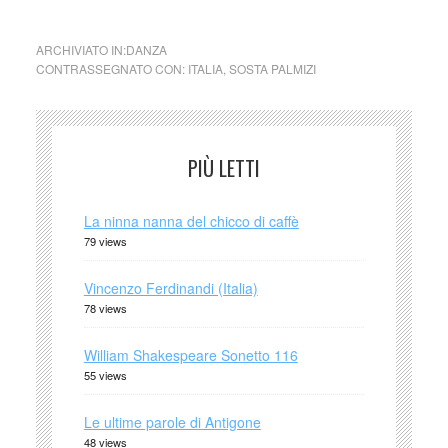
ARCHIVIATO IN:
DANZA
CONTRASSEGNATO CON:
ITALIA
,
SOSTA PALMIZI
PIÙ LETTI
La ninna nanna del chicco di caffè
79 views
Vincenzo Ferdinandi (Italia)
78 views
William Shakespeare Sonetto 116
55 views
Le ultime parole di Antigone
48 views