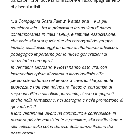
danzatori, promuove la formazione e l’accompagnamento
di giovani artisti.
“La Compagnia Sosta Palmizi è stata una – e la più
considerevole – tra le primissime formazioni di danza
contemporanea in Italia (1985)‚ e l’attuale Associazione‚
che vede alla sua guida due dei coreografi del gruppo
iniziale‚ costituisce oggi un punto di riferimento artistico e
pedagogico importante per le nuove generazioni di
danzatori e coreografi.
In vent’anni‚ Giordano e Rossi hanno dato vita‚ con
instancabile spirito di ricerca e inconfondibile stile
personale maturato nel tempo‚ a creazioni largamente
apprezzate non solo nel nostro Paese e‚ con senso di
responsabilità e sacrificio personale‚ si sono impegnati
anche nella formazione‚ nel sostegno e nella promozione di
giovani artisti.
Il loro ventennale lavoro ha contribuito e contribuisce‚ in
maniera più che consistente e peculiare‚ alla costituzione e
alla solidità della spina dorsale della danza italiana dei
nostri giorni.”