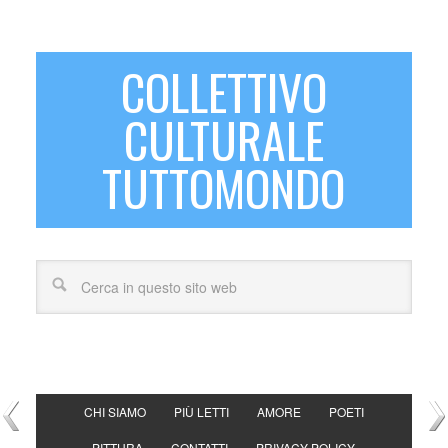
COLLETTIVO
CULTURALE
TUTTOMONDO
CHI SIAMO
PIÙ LETTI
AMORE
POETI
PITTURA
CONTATTI
PRIVACY POLICY