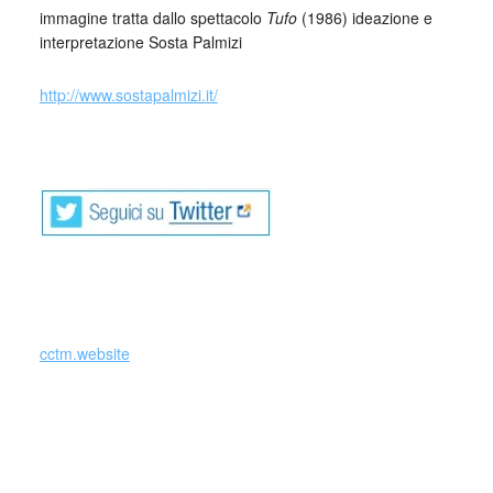
immagine tratta dallo spettacolo
Tufo
(1986) ideazione e
interpretazione Sosta Palmizi
http://www.sostapalmizi.it/
cctm.website
danza italia bellezza cultura cctm poesia latino america
amore a noi piace leggere