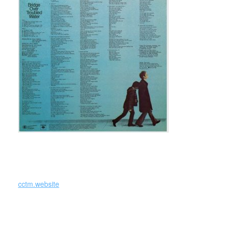
_
cctm.website
Bridge over Troubled Water