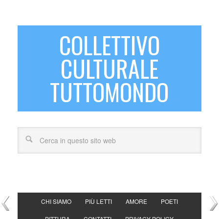
COLLETTIVO
CULTURALE
TUTTOMONDO
CHI SIAMO
PIÙ LETTI
AMORE
POETI
PITTURA
CONTATTI
PRIVACY POLICY