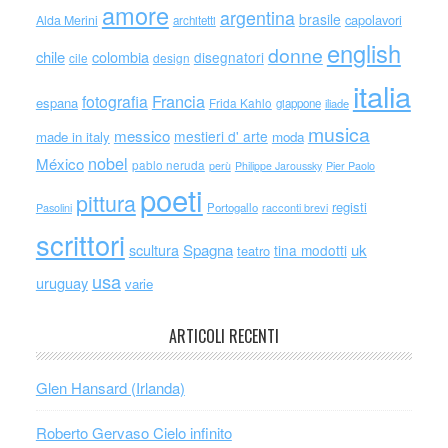
amore
argentina
brasile
capolavori
Alda Merini
architetti
english
donne
chile
colombia
disegnatori
cile
design
italia
Francia
fotografia
espana
Frida Kahlo
giappone
iliade
musica
messico
mestieri d' arte
made in italy
moda
nobel
México
pablo neruda
perù
Philippe Jaroussky
Pier Paolo
poeti
pittura
registi
Portogallo
racconti brevi
Pasolini
scrittori
scultura
Spagna
uk
tina modotti
teatro
usa
uruguay
varie
ARTICOLI RECENTI
Glen Hansard (Irlanda)
Roberto Gervaso Cielo infinito