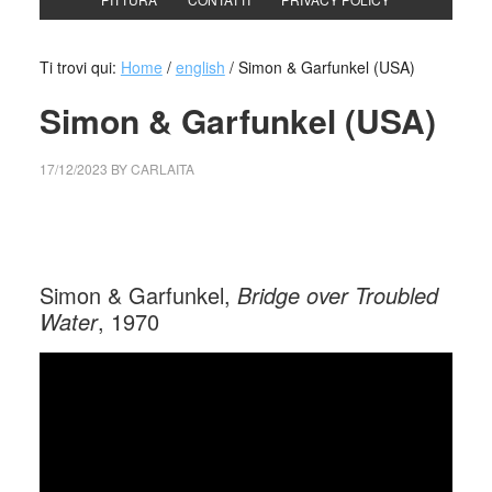
Ti trovi qui:
Home
/
english
/
Simon & Garfunkel (USA)
Simon & Garfunkel (USA)
17/12/2023
BY
CARLAITA
cctm collettivo culturale tuttomondo Simon & Garfunkel
(USA)
Simon & Garfunkel,
Bridge over Troubled
Water
, 1970