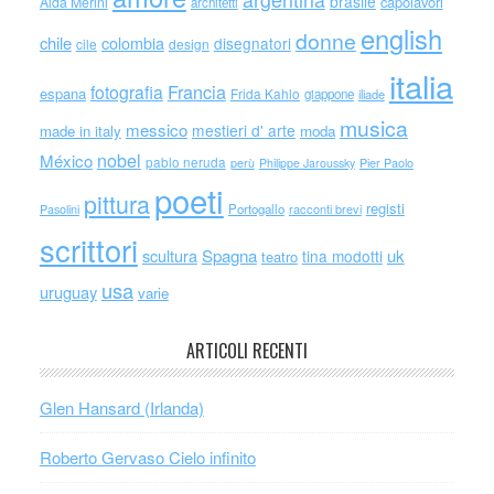
brasile
capolavori
Alda Merini
architetti
english
donne
chile
colombia
disegnatori
cile
design
italia
Francia
fotografia
espana
Frida Kahlo
giappone
iliade
musica
messico
mestieri d' arte
made in italy
moda
nobel
México
pablo neruda
perù
Philippe Jaroussky
Pier Paolo
poeti
pittura
registi
Portogallo
racconti brevi
Pasolini
scrittori
scultura
Spagna
uk
tina modotti
teatro
usa
uruguay
varie
ARTICOLI RECENTI
Glen Hansard (Irlanda)
Roberto Gervaso Cielo infinito