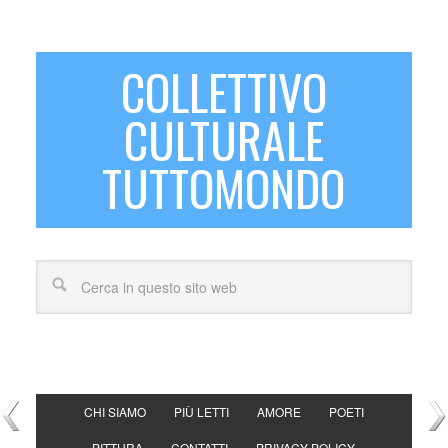
COLLETTIVO
CULTURALE
TUTTOMONDO
CHI SIAMO
PIÙ LETTI
AMORE
POETI
PITTURA
CONTATTI
PRIVACY POLICY