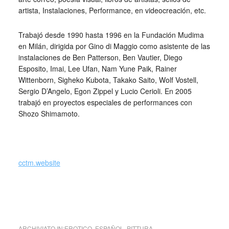
artista, Instalaciones, Performance, en videocreación, etc.
Trabajó desde 1990 hasta 1996 en la Fundación Mudima
en Milán, dirigida por Gino di Maggio como asistente de las
instalaciones de Ben Patterson, Ben Vautier, Diego
Esposito, Imai, Lee Ufan, Nam Yune Paik, Rainer
Wittenborn, Sigheko Kubota, Takako Saito, Wolf Vostell,
Sergio D’Angelo, Egon Zippel y Lucio Cerioli. En 2005
trabajó en proyectos especiales de performances con
Shozo Shimamoto.
_
cctm.website
opera: Roberto Scala,
Art Eros Art
, 2018 – libro d’ arte,
esemplare unico
ARCHIVIATO IN:
EROTICO
,
ESPAÑOL
,
PITTURA