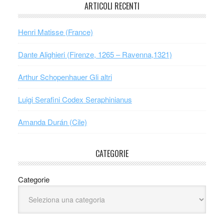
ARTICOLI RECENTI
Henri Matisse (France)
Dante Alighieri (Firenze, 1265 – Ravenna,1321)
Arthur Schopenhauer Gli altri
Luigi Serafini Codex Seraphinianus
Amanda Durán (Cile)
CATEGORIE
Categorie