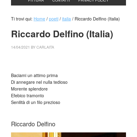
Ti trovi qui:
Home
/
poeti
/
italia
/
Riccardo Delfino (Italia)
Riccardo Delfino (Italia)
14/04/2021
BY
CARLAITA
collettivo culturale tuttomondo Riccardo Delfino (Italia)
Baciami un attimo prima
Di annegare nel nulla tedioso
Morente splendore
Efebico tramonto
Senilità di un filo prezioso
_
Riccardo Delfino