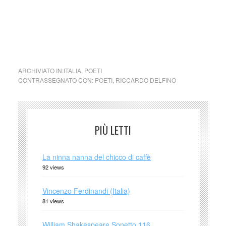
Nel caso si dovesse involontariamente ledere un qualsiasi
copyright d’autore, il contenuto verrà rimosso
immediatamente su segnalazione del detentore dell’avente
diritto.)
ARCHIVIATO IN:
ITALIA
,
POETI
CONTRASSEGNATO CON:
POETI
,
RICCARDO DELFINO
PIÙ LETTI
La ninna nanna del chicco di caffè
92 views
Vincenzo Ferdinandi (Italia)
81 views
William Shakespeare Sonetto 116