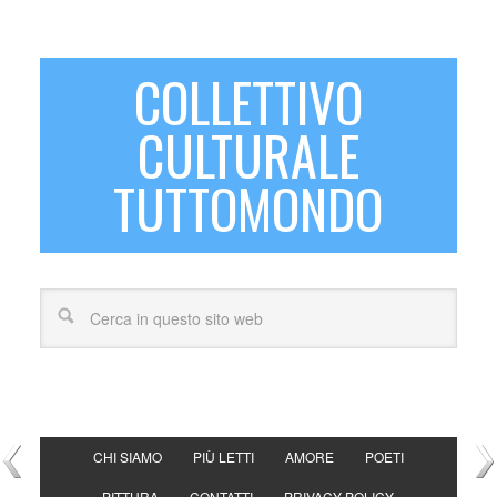
COLLETTIVO
CULTURALE
TUTTOMONDO
CHI SIAMO
PIÙ LETTI
AMORE
POETI
PITTURA
CONTATTI
PRIVACY POLICY