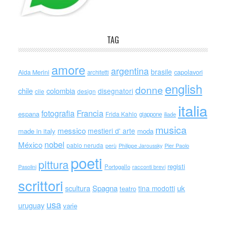
TAG
amore
argentina
brasile
capolavori
Alda Merini
architetti
english
donne
chile
colombia
disegnatori
cile
design
italia
Francia
fotografia
espana
Frida Kahlo
giappone
iliade
musica
messico
mestieri d' arte
made in italy
moda
nobel
México
pablo neruda
perù
Philippe Jaroussky
Pier Paolo
poeti
pittura
registi
Portogallo
racconti brevi
Pasolini
scrittori
scultura
Spagna
uk
tina modotti
teatro
usa
uruguay
varie