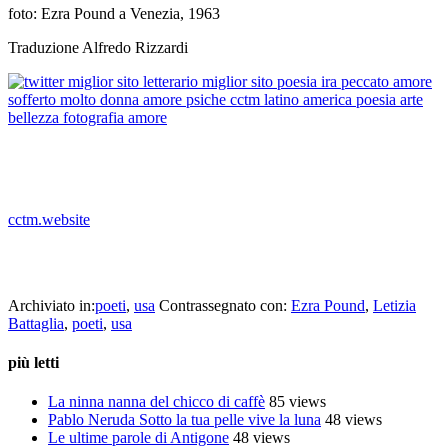
foto: Ezra Pound a Venezia, 1963
Traduzione Alfredo Rizzardi
_
cctm.website
Quello che veramente ami rimane testo della poesia di Ezra Pound
citata nel film Solo per passione – Letizia Battaglia fotografa
Archiviato in:
poeti
,
usa
Contrassegnato con:
Ezra Pound
,
Letizia
Battaglia
,
poeti
,
usa
più letti
La ninna nanna del chicco di caffè
85 views
Pablo Neruda Sotto la tua pelle vive la luna
48 views
Le ultime parole di Antigone
48 views