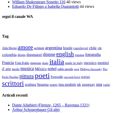
William Shakespeare Sonetto 116
46 views
Eduardo De Filippo a Isabella Quarantotti
44 views
segui il canale WA
Tag
amore
argentina
chile
brasile
capolavori
Alda Merini
cile
architetti
english
donne
fotografia
colombia
disegnatori
espana
design
italia
Francia
messico
made in italy
mestieri
Frida Kahlo
giappone
iliade
musica
nobel
México
d' arte
moda
pablo neruda
perù
Pier
Philippe Jaroussky
poeti
pittura
registi
Paolo Pasolini
Portogallo
racconti brevi
scrittori
usa
Spagna
scultura
uk
uruguay
teatro
tina modotti
varie
Articoli recenti
Dante Alighieri (Firenze, 1265 – Ravenna,1321)
Arthur Schopenhauer Gli altri