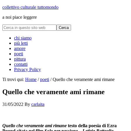
collettivo culturale tuttomondo
a noi piace leggere
chi siamo
più letti
amore
poeti
pittura
contatti
Privacy Policy
Ti trovi qui:
Home
/
poeti
/
Quello che veramente ami rimane
Quello che veramente ami rimane
31/05/2022
By
carlaita
collettivo culturale tuttomondo Quello che veramente ami rimane
Quello che veramente ami rimane
testo della poesia di Ezra
Pound citata nel film
Solo per passione – Letizia Battaglia