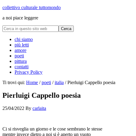
collettivo culturale tuttomondo
a noi piace leggere
chi siamo
più letti
amore
poeti
pittura
contatti
Privacy Policy
Ti trovi qui:
Home
/
poeti
/
italia
/
Pierluigi Cappello poesia
Pierluigi Cappello poesia
25/04/2022
By
carlaita
collettivo culturale tuttomondo Pierluigi Cappello poesia
Ci si risveglia un giorno e le cose sembrano le stesse
mentre invece dietro a noi si è aperto un vuoto