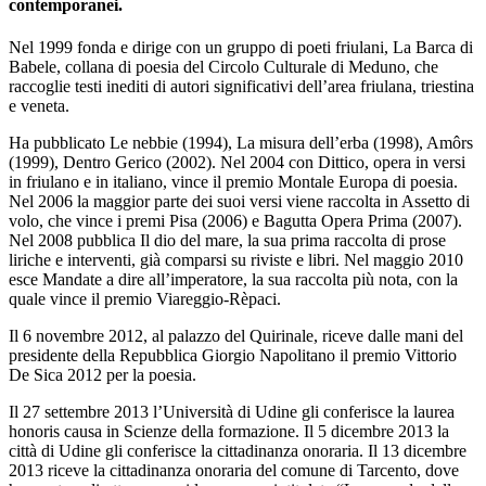
contemporanei.
Nel 1999 fonda e dirige con un gruppo di poeti friulani, La Barca di
Babele, collana di poesia del Circolo Culturale di Meduno, che
raccoglie testi inediti di autori significativi dell’area friulana, triestina
e veneta.
Ha pubblicato Le nebbie (1994), La misura dell’erba (1998), Amôrs
(1999), Dentro Gerico (2002). Nel 2004 con Dittico, opera in versi
in friulano e in italiano, vince il premio Montale Europa di poesia.
Nel 2006 la maggior parte dei suoi versi viene raccolta in Assetto di
volo, che vince i premi Pisa (2006) e Bagutta Opera Prima (2007).
Nel 2008 pubblica Il dio del mare, la sua prima raccolta di prose
liriche e interventi, già comparsi su riviste e libri. Nel maggio 2010
esce Mandate a dire all’imperatore, la sua raccolta più nota, con la
quale vince il premio Viareggio-Rèpaci.
Il 6 novembre 2012, al palazzo del Quirinale, riceve dalle mani del
presidente della Repubblica Giorgio Napolitano il premio Vittorio
De Sica 2012 per la poesia.
Il 27 settembre 2013 l’Università di Udine gli conferisce la laurea
honoris causa in Scienze della formazione. Il 5 dicembre 2013 la
città di Udine gli conferisce la cittadinanza onoraria. Il 13 dicembre
2013 riceve la cittadinanza onoraria del comune di Tarcento, dove