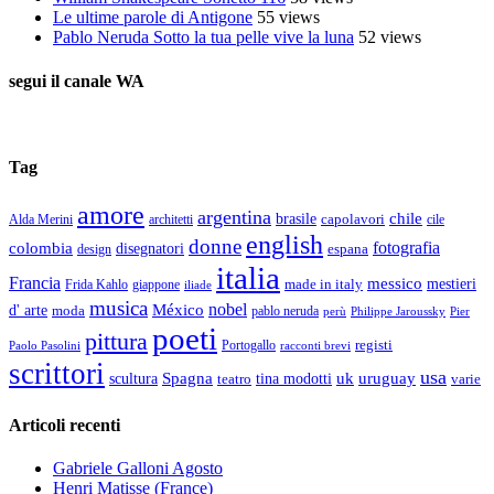
Le ultime parole di Antigone
55 views
Pablo Neruda Sotto la tua pelle vive la luna
52 views
segui il canale WA
Tag
amore
argentina
chile
brasile
capolavori
Alda Merini
cile
architetti
english
donne
fotografia
colombia
disegnatori
espana
design
italia
Francia
messico
made in italy
mestieri
Frida Kahlo
giappone
iliade
musica
nobel
México
d' arte
moda
pablo neruda
perù
Pier
Philippe Jaroussky
poeti
pittura
registi
Paolo Pasolini
Portogallo
racconti brevi
scrittori
usa
Spagna
scultura
uk
uruguay
teatro
tina modotti
varie
Articoli recenti
Gabriele Galloni Agosto
Henri Matisse (France)