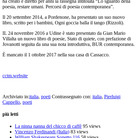
ha creato e diretto per anni la rassegna intitolata “Lo sguardo della
poesia, restare umani. Percorsi di poesia contemporanea”.
Il 20 settembre 2014, a Pordenone, ha presentato un suo nuovo
libro, scritto per i bambini, Ogni goccia balla il tango (Rizzoli).
IL 24 novembre 2016 a Udine è stato presentato da Gian Mario
Villalta un nuovo libro di poesie, Stato di quiete, con prefazione di
Jovanotti seguita da una sua nota introduttiva, BUR contemporanea.
È mancato il 1 ottobre 2017 nella sua casa di Cassacco.
_
cctm.website
collettivo culturale tuttomondo Pierluigi Cappello poesia
Archiviato in:
italia
,
poeti
Contrassegnato con:
italia
,
Pierluigi
Cappello
,
poeti
più letti
La ninna nanna del chicco di caffè
95 views
Vincenzo Ferdinandi (Italia)
83 views
William Shakespeare Sonetto 116
58 views