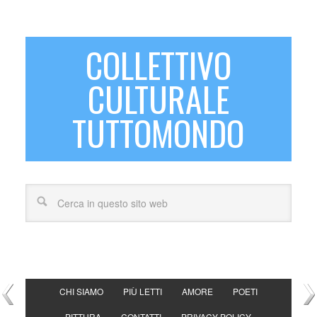
COLLETTIVO
CULTURALE
TUTTOMONDO
CHI SIAMO
PIÙ LETTI
AMORE
POETI
PITTURA
CONTATTI
PRIVACY POLICY