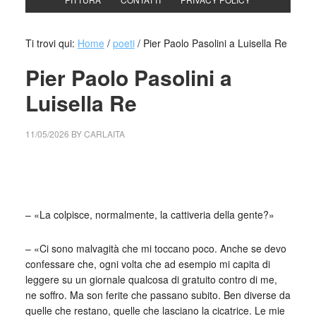
Ti trovi qui:
Home
/
poeti
/
Pier Paolo Pasolini a Luisella Re
Pier Paolo Pasolini a
Luisella Re
11/05/2026
BY
CARLAITA
cctm collettivo culturale tuttomondo Pier Paolo Pasolini a
Luisella Re
– «La colpisce, normalmente, la cattiveria della gente?»
– «Ci sono malvagità che mi toccano poco. Anche se devo
confessare che, ogni volta che ad esempio mi capita di
leggere su un giornale qualcosa di gratuito contro di me,
ne soffro. Ma son ferite che passano subito. Ben diverse da
quelle che restano, quelle che lasciano la cicatrice. Le mie