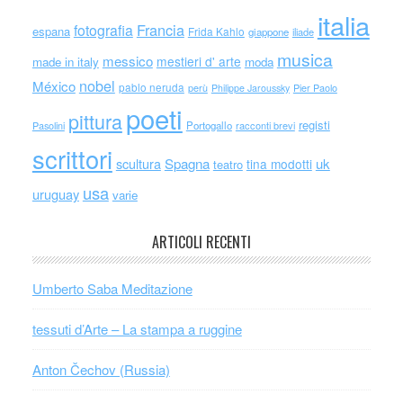
italia
Francia
fotografia
espana
Frida Kahlo
giappone
iliade
musica
messico
mestieri d' arte
made in italy
moda
nobel
México
pablo neruda
perù
Philippe Jaroussky
Pier Paolo
poeti
pittura
registi
Portogallo
racconti brevi
Pasolini
scrittori
scultura
Spagna
uk
tina modotti
teatro
usa
uruguay
varie
ARTICOLI RECENTI
Umberto Saba Meditazione
tessuti d’Arte – La stampa a ruggine
Anton Čechov (Russia)