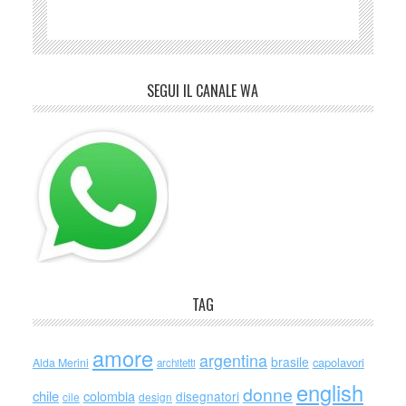
SEGUI IL CANALE WA
TAG
amore
argentina
brasile
capolavori
Alda Merini
architetti
english
donne
chile
colombia
disegnatori
cile
design