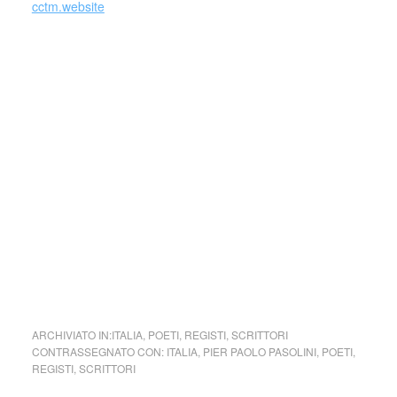
cctm.website
Collettivo Culturale TuttoMondo vuole
essere un viaggio attraverso le varie
forme dell’arte, della cultura e del
costume.
Parole e immagini che possano offrire bellezza, far nascere
una riflessione, dare meraviglia in questo momento in cui la
meraviglia sembra essere perduta e stimolare la curiosità e
la voglia di guardare il mondo, a TuttoMondo, cogliendone
tutta la bellezza di luci, colori e d’ombre.
cctm collettivo culturale tuttomondo Pier
Paolo Pasolini a Luisella Re
ARCHIVIATO IN:
ITALIA
,
POETI
,
REGISTI
,
SCRITTORI
CONTRASSEGNATO CON:
ITALIA
,
PIER PAOLO PASOLINI
,
POETI
,
REGISTI
,
SCRITTORI