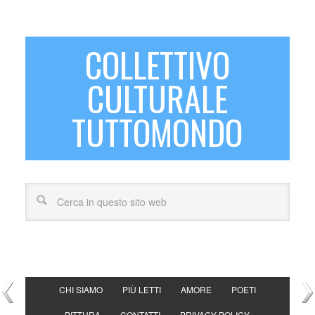
COLLETTIVO
CULTURALE
TUTTOMONDO
CHI SIAMO
PIÙ LETTI
AMORE
POETI
PITTURA
CONTATTI
PRIVACY POLICY