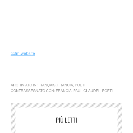
realizzato, una prima coincidenza sorpresa e fissata.Fare
una metafora è esprimere l’incontro di due esseri le cui vie
nel resto del tempo divergono, è registrare la loro com-
posizione istantanea nell’accordo infinito. La metafora
volgare unisce, in modo artificiale, due termini somiglianti».
(fonte Wikipedia)
cctm.website
collettivo culturale tuttomondo Paul Claudel
ARCHIVIATO IN:
FRANÇAIS
,
FRANCIA
,
POETI
CONTRASSEGNATO CON:
FRANCIA
,
PAUL CLAUDEL
,
POETI
PIÙ LETTI