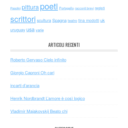
poeti
pittura
registi
Portogallo
racconti brevi
Pasolini
scrittori
scultura
Spagna
uk
tina modotti
teatro
usa
uruguay
varie
ARTICOLI RECENTI
Roberto Gervaso Cielo infinito
Giorgio Caproni Oh cari
incarti d’arancia
Henrik Nordbrandt L’amore è così logico
Vladimir Majakovskij Beato chi