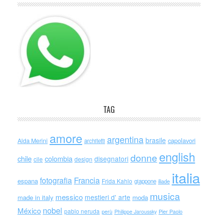
TAG
amore
argentina
brasile
capolavori
Alda Merini
architetti
english
donne
chile
colombia
disegnatori
cile
design
italia
Francia
fotografia
espana
Frida Kahlo
giappone
iliade
musica
messico
mestieri d' arte
made in italy
moda
nobel
México
pablo neruda
perù
Philippe Jaroussky
Pier Paolo