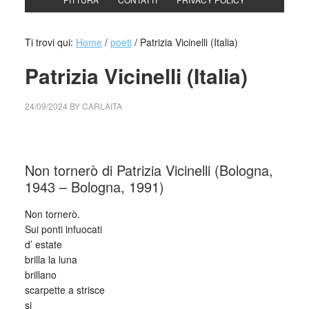
Ti trovi qui:
Home
/
poeti
/
Patrizia Vicinelli (Italia)
Patrizia Vicinelli (Italia)
24/09/2024
BY
CARLAITA
cctm collettivo culturale tuttomondo Patrizia Vicinelli (Italia)
Non tornerò di Patrizia Vicinelli (Bologna,
1943 – Bologna, 1991)
Non tornerò.
Sui ponti infuocati
d’ estate
brilla la luna
brillano
scarpette a strisce
si