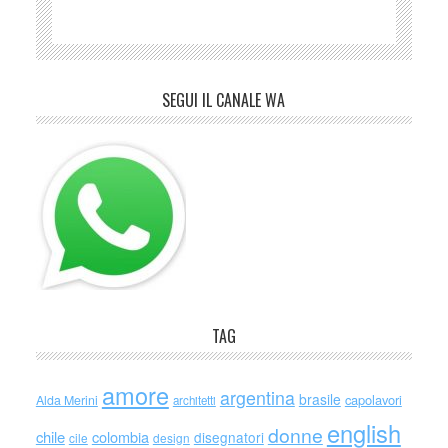
SEGUI IL CANALE WA
TAG
amore
argentina
brasile
capolavori
Alda Merini
architetti
english
donne
chile
colombia
disegnatori
cile
design