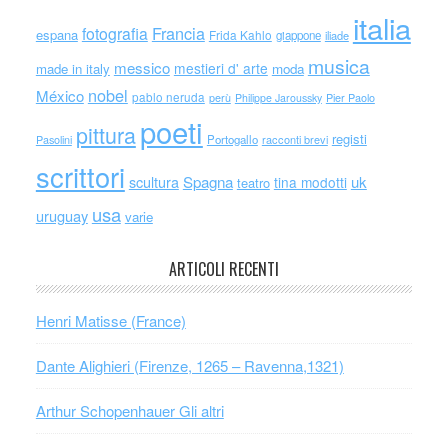
italia
Francia
fotografia
espana
Frida Kahlo
giappone
iliade
musica
messico
mestieri d' arte
made in italy
moda
nobel
México
pablo neruda
perù
Philippe Jaroussky
Pier Paolo
poeti
pittura
registi
Portogallo
racconti brevi
Pasolini
scrittori
scultura
Spagna
uk
tina modotti
teatro
usa
uruguay
varie
ARTICOLI RECENTI
Henri Matisse (France)
Dante Alighieri (Firenze, 1265 – Ravenna,1321)
Arthur Schopenhauer Gli altri