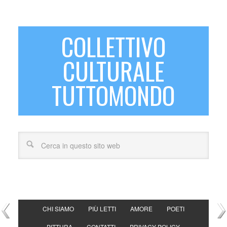
COLLETTIVO
CULTURALE
TUTTOMONDO
CHI SIAMO
PIÙ LETTI
AMORE
POETI
PITTURA
CONTATTI
PRIVACY POLICY