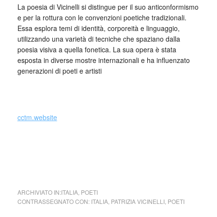
La poesia di Vicinelli si distingue per il suo anticonformismo
e per la rottura con le convenzioni poetiche tradizionali.
Essa esplora temi di identità, corporeità e linguaggio,
utilizzando una varietà di tecniche che spaziano dalla
poesia visiva a quella fonetica. La sua opera è stata
esposta in diverse mostre internazionali e ha influenzato
generazioni di poeti e artisti
_
cctm.website
cctm Non tornerò
ARCHIVIATO IN:
ITALIA
,
POETI
CONTRASSEGNATO CON:
ITALIA
,
PATRIZIA VICINELLI
,
POETI