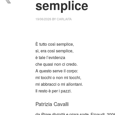
semplice
19/06/2026
BY
CARLAITA
cctm collettivo culturale tuttomondo Patrizia
È tutto così semplice,
sì, era così semplice,
è tale l’evidenza
che quasi non ci credo.
A questo serve il corpo:
mi tocchi o non mi tocchi,
mi abbracci o mi allontani.
Il resto è per i pazzi.
Patrizia Cavalli
da
Pigre divinità e pigra sorte
, Einaudi, 200