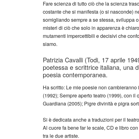
Fare scienza di tutto ciò che la scienza tra
costante che si manifesta (o si nasconde) ne
somigliando sempre a se stessa, sviluppa ora 
misteri di ciò che solo in apparenza è chiaro:
mutamenti impercettibili e decisivi che con
siamo.
Patrizia Cavalli (Todi, 17 aprile 1
poetessa e scrittrice italiana, una 
poesia contemporanea.
Ha scritto: Le mie poesie non cambieranno i
(1992); Sempre aperto teatro (1999), con il 
Guardiana (2005); Pigre divinità e pigra sort
Si è dedicata anche a traduzioni per il teatr
Al cuore fa bene far le scale, CD e libro co
tra le due artiste.