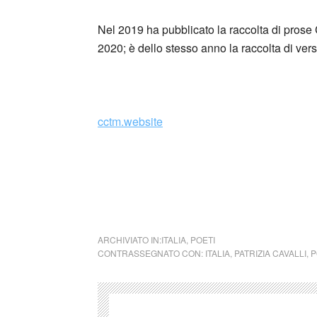
Nel 2019 ha pubblicato la raccolta di prose
2020; è dello stesso anno la raccolta di vers
_
cctm.website
Nel caso si dovesse involontariamente ledere
rimosso immediatamente su segnalazione del 
cctm collettivo culturale tuttomondo
ARCHIVIATO IN:
ITALIA
,
POETI
CONTRASSEGNATO CON:
ITALIA
,
PATRIZIA CAVALLI
,
P