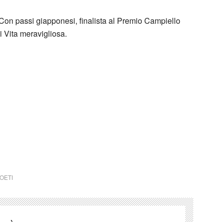
 Con passi giapponesi, finalista al Premio Campiello
i Vita meravigliosa.
 un qualsiasi copyright d’autore, il contenuto verrà
detentore dell’avente diritto.
 Patrizia Cavalli È tutto così semplice
OETI