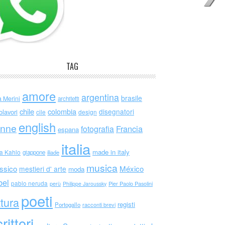
TAG
amore
argentina
brasile
a Merini
architetti
chile
colombia
disegnatori
olavori
cile
design
english
nne
Francia
fotografia
espana
italia
made in italy
da Kahlo
giappone
iliade
musica
ssico
México
mestieri d' arte
moda
bel
pablo neruda
perù
Philippe Jaroussky
Pier Paolo Pasolini
poeti
ttura
registi
Portogallo
racconti brevi
rittori