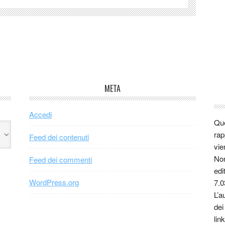
META
Accedi
Que
rap
Feed dei contenuti
vie
Non
Feed dei commenti
edi
WordPress.org
7.0
L’a
dei
link