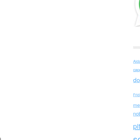
 Cavalli È tutto così semplice
Ald
cap
do
Fri
me
no
pi
sc
6