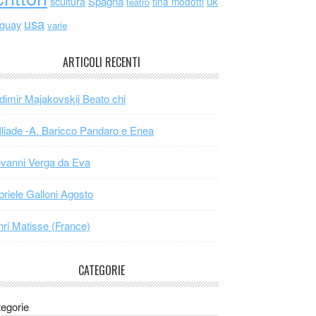
scultura
Spagna
uk
tina modotti
teatro
usa
uguay
varie
ARTICOLI RECENTI
dimir Majakovskij Beato chi
Iliade -A. Baricco Pandaro e Enea
vanni Verga da Eva
riele Galloni Agosto
ri Matisse (France)
CATEGORIE
egorie