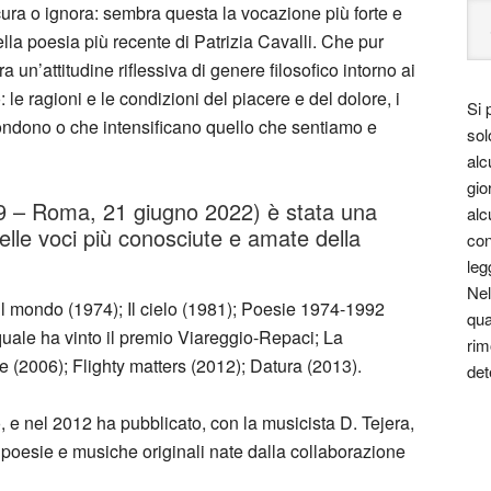
scura o ignora: sembra questa la vocazione più forte e
lla poesia più recente di Patrizia Cavalli. Che pur
un’attitudine riflessiva di genere filosofico intorno ai
 le ragioni e le condizioni del piacere e del dolore, i
Si 
fondono o che intensificano quello che sentiamo e
sol
alc
gio
949 – Roma, 21 giugno 2022) è stata una
alc
delle voci più conosciute e amate della
con
leg
Nel
l mondo (1974); Il cielo (1981); Poesie 1974-1992
qua
quale ha vinto il premio Viareggio-Repaci; La
rim
e (2006); Flighty matters (2012); Datura (2013).
det
o, e nel 2012 ha pubblicato, con la musicista D. Tejera,
n poesie e musiche originali nate dalla collaborazione