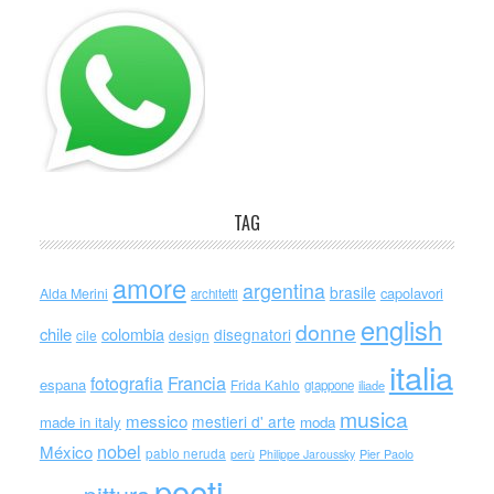
TAG
amore
argentina
brasile
capolavori
Alda Merini
architetti
english
donne
chile
colombia
disegnatori
cile
design
italia
Francia
fotografia
espana
Frida Kahlo
giappone
iliade
musica
messico
mestieri d' arte
made in italy
moda
nobel
México
pablo neruda
perù
Philippe Jaroussky
Pier Paolo
poeti