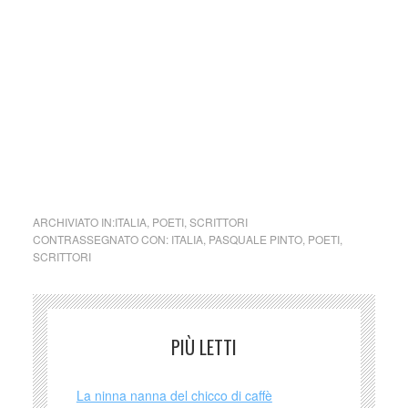
Nel caso si dovesse involontariamente ledere un qualsiasi
copyright d’autore, il contenuto verrà rimosso
immediatamente su segnalazione del detentore dell’avente
diritto.)
cctm collettivo culturale tuttomondo
Pasquale Pinto (Italia)
ARCHIVIATO IN:
ITALIA
,
POETI
,
SCRITTORI
CONTRASSEGNATO CON:
ITALIA
,
PASQUALE PINTO
,
POETI
,
SCRITTORI
PIÙ LETTI
La ninna nanna del chicco di caffè