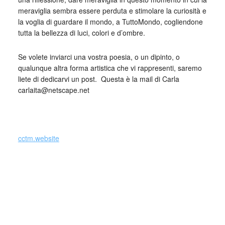
meraviglia sembra essere perduta e stimolare la curiosità e
la voglia di guardare il mondo, a TuttoMondo, cogliendone
tutta la bellezza di luci, colori e d’ombre.
Se volete inviarci una vostra poesia, o un dipinto, o
qualunque altra forma artistica che vi rappresenti, saremo
liete di dedicarvi un post. Questa è la mail di Carla
carlaita@netscape.net
_
cctm.website
(Si precisa che la diffusione di testi o immagini è solo a
carattere divulgativo della cultura e senza alcuno scopo di
lucro, nè rappresenta una testata giornalistica in quanto
viene aggiornata senza alcuna periodicità specifica. Non
può pertanto considerarsi un prodotto editoriale ai sensi
della legge n. 62 del 7.03.2001.