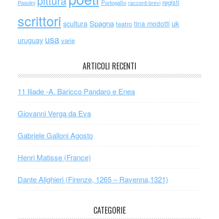
pittura
registi
Portogallo
racconti brevi
Pasolini
scrittori
scultura
Spagna
uk
tina modotti
teatro
usa
uruguay
varie
ARTICOLI RECENTI
11 Iliade -A. Baricco Pandaro e Enea
Giovanni Verga da Eva
Gabriele Galloni Agosto
Henri Matisse (France)
Dante Alighieri (Firenze, 1265 – Ravenna,1321)
CATEGORIE