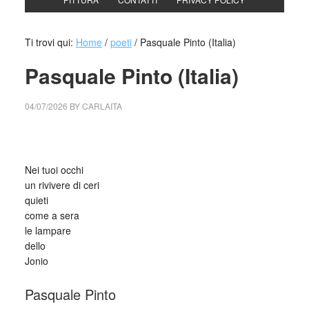
Ti trovi qui:
Home
/
poeti
/
Pasquale Pinto (Italia)
Pasquale Pinto (Italia)
04/07/2026
BY
CARLAITA
cctm collettivo culturale tuttomondo Pasquale Pinto (Italia)
Nei tuoi occhi
un rivivere di ceri
quieti
come a sera
le lampare
dello
Jonio
Pasquale Pinto