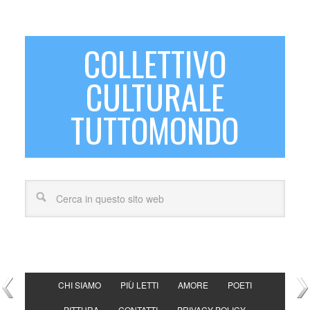
COLLETTIVO
CULTURALE
TUTTOMONDO
CHI SIAMO
PIÙ LETTI
AMORE
POETI
PITTURA
CONTATTI
PRIVACY POLICY