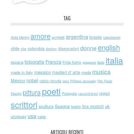
TAG
amore
argentina
brasile
capolavori
Alda Merini
architetti
english
donne
chile
colombia
disegnatori
cile
design
italia
Francia
fotografia
espana
Frida Kahlo
giappone
iliade
musica
messico
mestieri d' arte
made in italy
moda
nobel
México
pablo neruda
perù
Philippe Jaroussky
Pier Paolo
poeti
pittura
registi
Portogallo
racconti brevi
Pasolini
scrittori
scultura
Spagna
uk
tina modotti
teatro
usa
uruguay
varie
ARTICOLI RECENTI