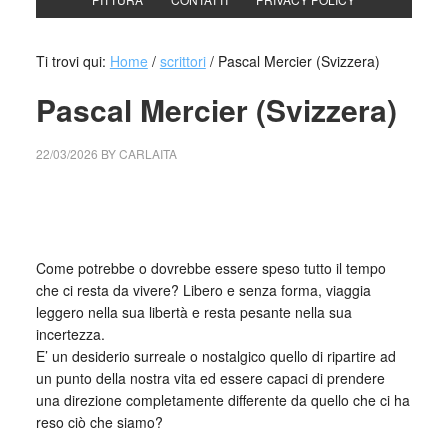
Ti trovi qui:
Home
/
scrittori
/
Pascal Mercier (Svizzera)
Pascal Mercier (Svizzera)
22/03/2026
BY
CARLAITA
cctm collettivo culturale tuttomondo Pascal Mercier
(Svizzera)
Come potrebbe o dovrebbe essere speso tutto il tempo
che ci resta da vivere? Libero e senza forma, viaggia
leggero nella sua libertà e resta pesante nella sua
incertezza.
E’ un desiderio surreale o nostalgico quello di ripartire ad
un punto della nostra vita ed essere capaci di prendere
una direzione completamente differente da quello che ci ha
reso ciò che siamo?