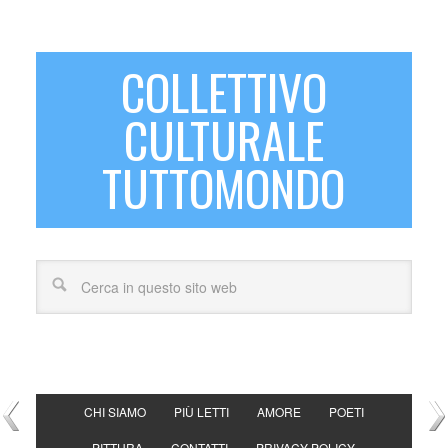
COLLETTIVO
CULTURALE
TUTTOMONDO
CHI SIAMO
PIÙ LETTI
AMORE
POETI
PITTURA
CONTATTI
PRIVACY POLICY