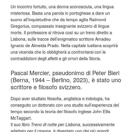
Un incontro fortuito, una donna sconosciuta, una lingua
misteriosa. Basta una parola in portoghese a dare un
suono all’inquietudine che da tempo agita Raimond
Gregorius, compassato insegnante svizzero di lingue
morte. Il professore si ritrova così su un treno diretto a
Lisbona, sulle tracce dell’enigmatico scrittore Amadeu
Ignacio de Almeida Prado. Nella capitale lusitana scoprirà
una vicenda che lo obbligherà a confrontarsi con le
contraddizioni degli affetti e gli orrori della Storia.
Pascal Mercier, pseudonimo di Peter Bieri
(Berna, 1944 – Berlino, 2023), è stato uno
scrittore e filosofo svizzero.
Dopo aver studiato filosofia, anglistica e indologia, ha
conseguito un dottorato con uno studio sull’esperienza del
tempo secondo la teoria del filosofo inglese John Ellis
McTaggart.
Il suo libro
Treno di notte per Lisbona
, successivamente
adattato per il cinema, è diventato uno dei più grandi