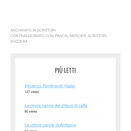
cctm collettivo culturale tuttomondo
Pascal Mercier (Svizzera)
ARCHIVIATO IN:
SCRITTORI
CONTRASSEGNATO CON:
PASCAL MERCIER
,
SCRITTORI
,
SVIZZERA
PIÙ LETTI
Vincenzo Ferdinandi (Italia)
127 views
La ninna nanna del chicco di caffè
80 views
Le ultime parole di Antigone
51 views