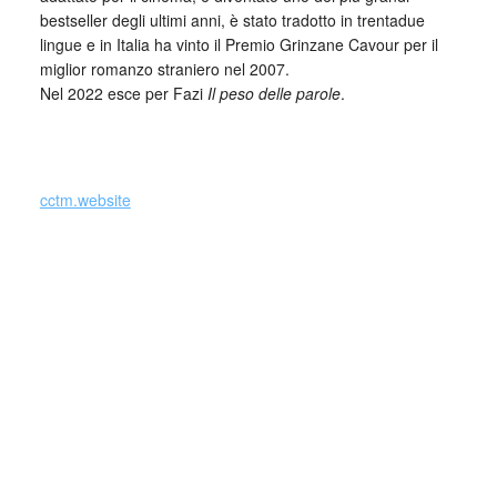
bestseller degli ultimi anni, è stato tradotto in trentadue
lingue e in Italia ha vinto il Premio Grinzane Cavour per il
miglior romanzo straniero nel 2007.
Nel 2022 esce per Fazi
Il peso delle parole
.
_
cctm.website
Collettivo Culturale TuttoMondo vuole
essere un viaggio attraverso le varie
forme dell’arte, della cultura e del
costume.
Parole e immagini che possano offrire bellezza, far nascere
una riflessione, dare meraviglia in questo momento in cui la
meraviglia sembra essere perduta e stimolare la curiosità e
la voglia di guardare il mondo, a TuttoMondo, cogliendone
tutta la bellezza di luci, colori e d’ombre.