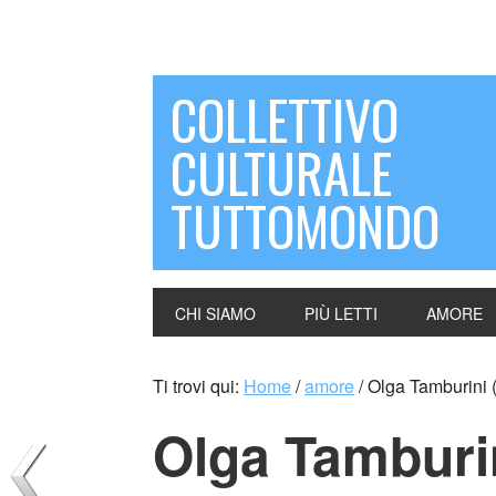
COLLETTIVO
CULTURALE
TUTTOMONDO
CHI SIAMO
PIÙ LETTI
AMORE
Ti trovi qui:
Home
/
amore
/
Olga Tamburini (I
Olga Tamburini