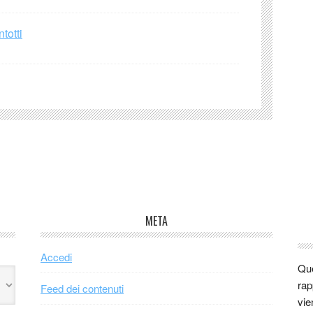
totti
META
Accedi
Que
rap
Feed dei contenuti
vie