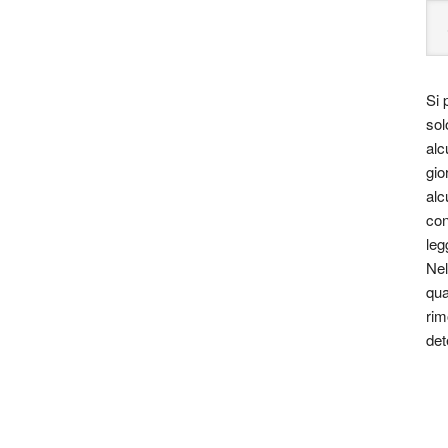
le essere un viaggio attraverso le varie
 costume.
za, far nascere una riflessione, dare meraviglia in
Si 
ssere perduta e stimolare la curiosità e la voglia di
sol
alc
 tutta la bellezza di luci, colori e d’ombre.
gio
alc
pinto, o qualunque altra forma artistica che vi
con
st
leg
Nel
ini è solo a carattere divulgativo della cultura e senza
qua
estata giornalistica in quanto viene aggiornata senza
rim
o considerarsi un prodotto editoriale ai sensi della
det
 un qualsiasi copyright d’autore, il contenuto verrà
detentore dell’avente diritto.)