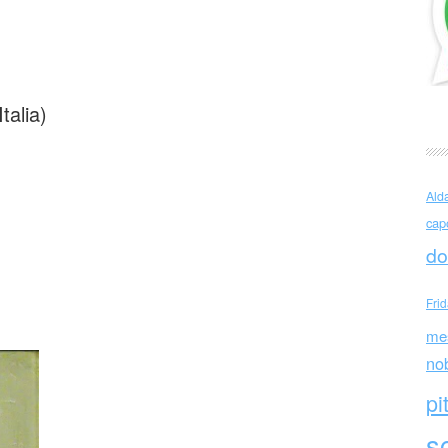
i (Italia)
talia)
Ald
cap
do
Fri
me
no
pi
sc