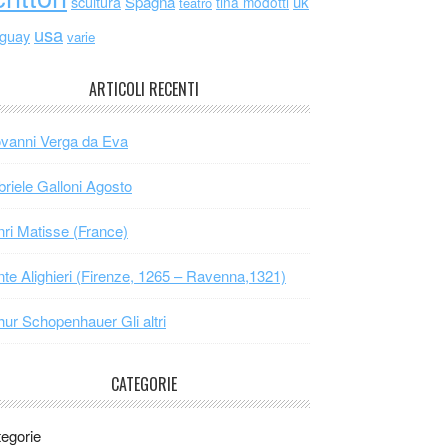
scultura
Spagna
uk
tina modotti
teatro
usa
uguay
varie
ARTICOLI RECENTI
vanni Verga da Eva
riele Galloni Agosto
ri Matisse (France)
te Alighieri (Firenze, 1265 – Ravenna,1321)
hur Schopenhauer Gli altri
CATEGORIE
egorie