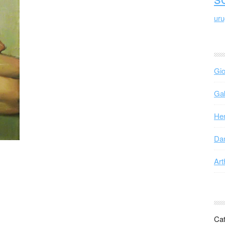
ur
Gio
Gab
Hen
Dan
Art
Cat