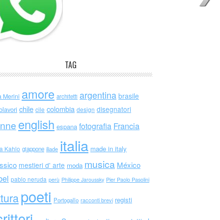
TAG
amore
argentina
brasile
a Merini
architetti
chile
colombia
disegnatori
olavori
cile
design
english
nne
Francia
fotografia
espana
italia
made in italy
da Kahlo
giappone
iliade
musica
ssico
México
mestieri d' arte
moda
bel
pablo neruda
perù
Philippe Jaroussky
Pier Paolo Pasolini
poeti
ttura
registi
Portogallo
racconti brevi
rittori