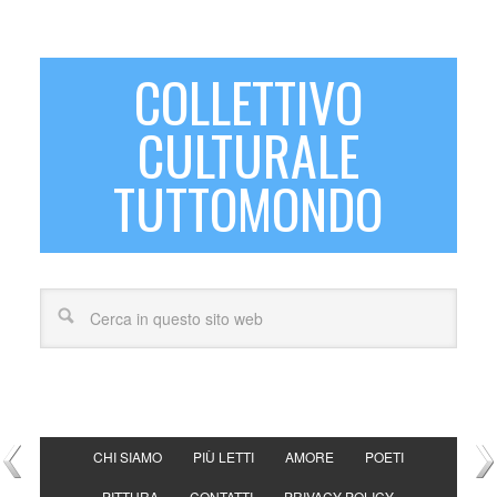
COLLETTIVO
CULTURALE
TUTTOMONDO
CHI SIAMO
PIÙ LETTI
AMORE
POETI
PITTURA
CONTATTI
PRIVACY POLICY