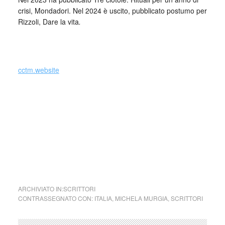
crisi, Mondadori. Nel 2024 è uscito, pubblicato postumo per
Rizzoli, Dare la vita
.
_
cctm.website
Nel caso si dovesse involontariamente ledere un qualsiasi
copyright d’autore, il contenuto verrà rimosso
immediatamente su segnalazione del detentore dell’avente
diritto.
cctm collettivo culturale tuttomondo
Michela Murgia Lezioni sull’odio
ARCHIVIATO IN:
SCRITTORI
CONTRASSEGNATO CON:
ITALIA
,
MICHELA MURGIA
,
SCRITTORI