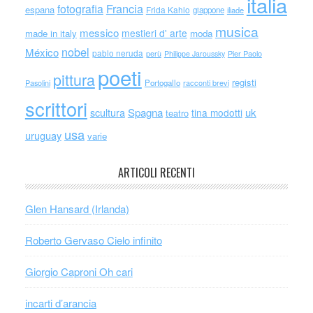
italia
Francia
fotografia
espana
Frida Kahlo
giappone
iliade
musica
messico
mestieri d' arte
made in italy
moda
nobel
México
pablo neruda
perù
Philippe Jaroussky
Pier Paolo
poeti
pittura
registi
Portogallo
racconti brevi
Pasolini
scrittori
scultura
Spagna
uk
tina modotti
teatro
usa
uruguay
varie
ARTICOLI RECENTI
Glen Hansard (Irlanda)
Roberto Gervaso Cielo infinito
Giorgio Caproni Oh cari
incarti d’arancia