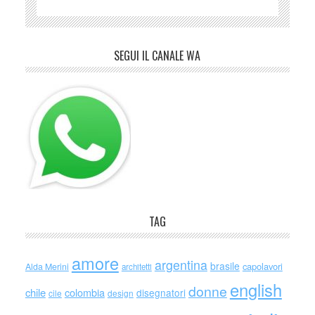
SEGUI IL CANALE WA
TAG
amore
argentina
brasile
capolavori
Alda Merini
architetti
english
donne
chile
colombia
disegnatori
cile
design