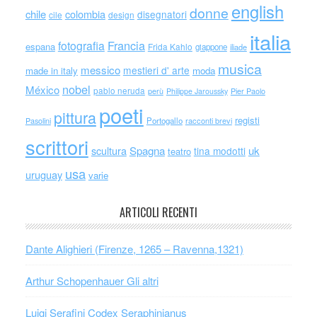
english
donne
chile
colombia
disegnatori
cile
design
italia
Francia
fotografia
espana
Frida Kahlo
giappone
iliade
musica
messico
mestieri d' arte
made in italy
moda
nobel
México
pablo neruda
perù
Philippe Jaroussky
Pier Paolo
poeti
pittura
registi
Portogallo
racconti brevi
Pasolini
scrittori
scultura
Spagna
uk
tina modotti
teatro
usa
uruguay
varie
ARTICOLI RECENTI
Dante Alighieri (Firenze, 1265 – Ravenna,1321)
Arthur Schopenhauer Gli altri
Luigi Serafini Codex Seraphinianus