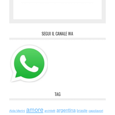
SEGUI IL CANALE WA
TAG
amore
argentina
brasile
capolavori
Alda Merini
architetti