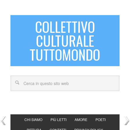
COLLETTIVO
CULTURALE
TUTTOMONDO
CHI SIAMO
PIÙ LETTI
AMORE
POETI
PITTURA
CONTATTI
PRIVACY POLICY