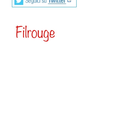
“Sono nato e vivo a Roma, ho studiato Lettere, suono il
pianoforte e amo l’energia che mi trasmette. Compongo
musica, sono un appassionato di letteratura, psicologia,
filosofie orientali, in particolare amo la cultura Zen. Credo
di aver iniziato a scrivere perché le mie parole
rimarginassero le ferite e si chiudessero in cicatrici.
Mettersi a nudo è un rischio ma vale la pena rischiare.
Fondersi senza confondersi è alla base di ogni rapporto
che funzioni. Utilizzare ogni dolore vissuto per gli altri e non
come un pass contro gli altri. Spendersi senza riserve e
donare quel che si può. Quindi donare quel che si è.
Viaggia pure attraverso le strade dell’anima ma senza