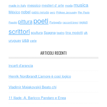
musica
messico
mestieri d' arte
made in italy
moda
nobel
México
pablo neruda
perù
Philippe Jaroussky
Pier Paolo
poeti
pittura
registi
Portogallo
racconti brevi
Pasolini
scrittori
scultura
Spagna
uk
tina modotti
teatro
usa
uruguay
varie
ARTICOLI RECENTI
incarti d’arancia
Henrik Nordbrandt L’amore è così logico
Vladimir Majakovskij Beato chi
11 Iliade -A. Baricco Pandaro e Enea