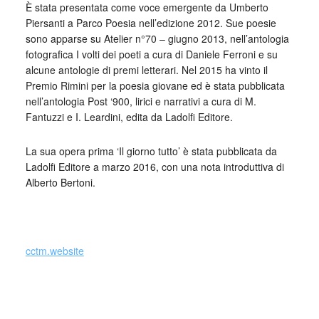
È stata presentata come voce emergente da Umberto
Piersanti a Parco Poesia nell’edizione 2012. Sue poesie
sono apparse su Atelier n°70 – giugno 2013, nell’antologia
fotografica I volti dei poeti a cura di Daniele Ferroni e su
alcune antologie di premi letterari. Nel 2015 ha vinto il
Premio Rimini per la poesia giovane ed è stata pubblicata
nell’antologia Post ‘900, lirici e narrativi a cura di M.
Fantuzzi e I. Leardini, edita da Ladolfi Editore.
La sua opera prima ‘Il giorno tutto’ è stata pubblicata da
Ladolfi Editore a marzo 2016, con una nota introduttiva di
Alberto Bertoni.
_
cctm.website
Collettivo Culturale TuttoMondo vuole
essere un viaggio attraverso le varie