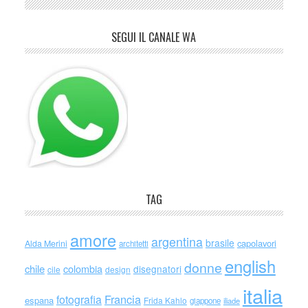
SEGUI IL CANALE WA
TAG
amore
argentina
brasile
capolavori
Alda Merini
architetti
english
donne
chile
colombia
disegnatori
cile
design
italia
Francia
fotografia
espana
Frida Kahlo
giappone
iliade