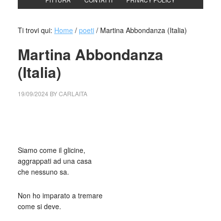
Ti trovi qui:
Home
/
poeti
/
Martina Abbondanza (Italia)
Martina Abbondanza
(Italia)
19/09/2024
BY
CARLAITA
cctm collettivo culturale tuttomondo Martina Abbondanza
(Italia)
Siamo come il glicine,
aggrappati ad una casa
che nessuno sa.
Non ho imparato a tremare
come si deve.