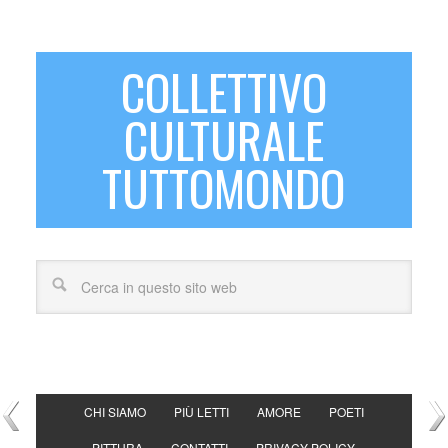
COLLETTIVO
CULTURALE
TUTTOMONDO
CHI SIAMO
PIÙ LETTI
AMORE
POETI
PITTURA
CONTATTI
PRIVACY POLICY