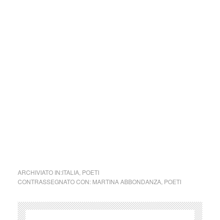
forme dell’arte, della cultura e del
costume.
Parole e immagini che possano offrire bellezza, far nascere
una riflessione, dare meraviglia in questo momento in cui la
meraviglia sembra essere perduta e stimolare la curiosità e
la voglia di guardare il mondo, a TuttoMondo, cogliendone
tutta la bellezza di luci, colori e d’ombre.
Se volete inviarci una vostra poesia, o un dipinto, o
qualunque altra forma artistica che vi rappresenti, saremo
liete di dedicarvi un post.
ARCHIVIATO IN:
ITALIA
,
POETI
CONTRASSEGNATO CON:
MARTINA ABBONDANZA
,
POETI