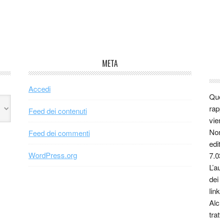
META
Accedi
Que
rap
Feed dei contenuti
vie
Non
Feed dei commenti
edi
WordPress.org
7.0
L’a
dei
link
Alc
tra