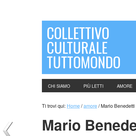
COLLETTIVO
CULTURALE
TUTTOMONDO
CHI SIAMO
PIÙ LETTI
AMORE
Ti trovi qui:
Home
/
amore
/
Mario Benedetti
Mario Benede