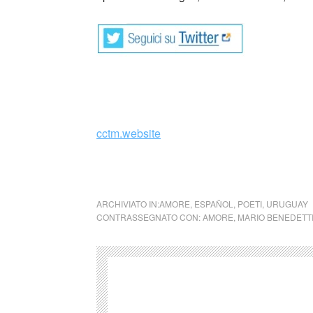
cctm.website
poesia latino america uruguay americana c
ARCHIVIATO IN:
AMORE
,
ESPAÑOL
,
POETI
,
URUGUAY
CONTRASSEGNATO CON:
AMORE
,
MARIO BENEDETT