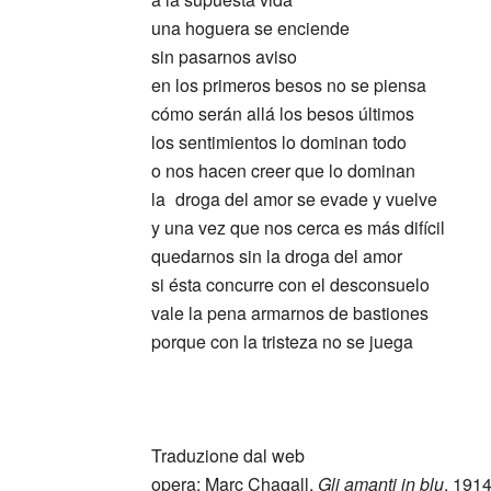
una hoguera se enciende
sin pasarnos aviso
en los primeros besos no se piensa
cómo serán allá los besos últimos
los sentimientos lo dominan todo
o nos hacen creer que lo dominan
la
_
droga del amor se evade y vuelve
y una vez que nos cerca es más difícil
quedarnos sin la droga del amor
si ésta concurre con el desconsuelo
vale la pena armarnos de bastiones
porque con la tristeza no se juega
_
Traduzione dal web
opera: Marc Chagall,
Gli amanti in blu
, 191