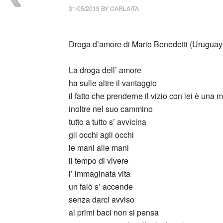
31/05/2019
BY
CARLAITA
collettivo culturale tuttomondo mario benede
Droga d’amore di Mario Benedetti (Uruguay
_
La droga dell’ amore
ha sulle altre il vantaggio
il fatto che prenderne il vizio con lei è una 
inoltre nel suo cammino
tutto a tutto s’ avvicina
gli occhi agli occhi
le mani alle mani
il tempo di vivere
l’ immaginata vita
un falò s’ accende
senza darci avviso
ai primi baci non si pensa