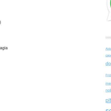
tti droga
)
magia
Ald
cap
do
Fri
me
no
pi
sc