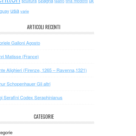
scultura
Spagna
uk
tina modotti
teatro
usa
uguay
varie
ARTICOLI RECENTI
riele Galloni Agosto
ri Matisse (France)
te Alighieri (Firenze, 1265 – Ravenna,1321)
hur Schopenhauer Gli altri
gi Serafini Codex Seraphinianus
CATEGORIE
egorie