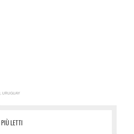
ctm cctm
I
,
URUGUAY
PIÙ LETTI