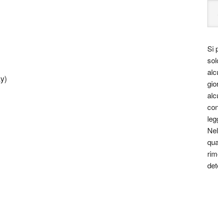
Si 
sol
alc
y)
gio
alc
con
leg
Nel
qua
rim
det