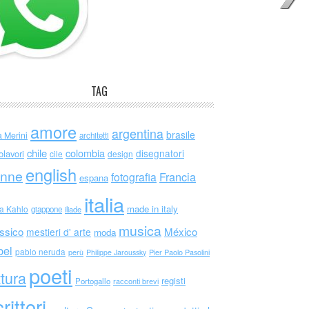
TAG
amore
argentina
brasile
a Merini
architetti
chile
colombia
disegnatori
olavori
cile
design
english
nne
Francia
fotografia
espana
italia
made in italy
da Kahlo
giappone
iliade
musica
ssico
México
mestieri d' arte
moda
bel
pablo neruda
perù
Philippe Jaroussky
Pier Paolo Pasolini
poeti
ttura
registi
Portogallo
racconti brevi
rittori