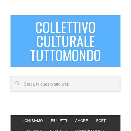
COLLETTIVO
CULTURALE
TUTTOMONDO
CHI SIAMO
PIÙ LETTI
AMORE
POETI
PITTURA
CONTATTI
PRIVACY POLICY