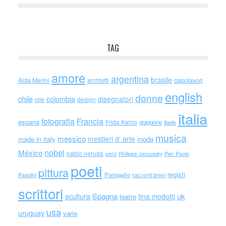
TAG
amore
argentina
brasile
capolavori
Alda Merini
architetti
english
donne
chile
colombia
disegnatori
cile
design
italia
Francia
fotografia
espana
Frida Kahlo
giappone
iliade
musica
messico
mestieri d' arte
made in italy
moda
nobel
México
pablo neruda
perù
Philippe Jaroussky
Pier Paolo
poeti
pittura
registi
Portogallo
racconti brevi
Pasolini
scrittori
scultura
Spagna
uk
tina modotti
teatro
usa
uruguay
varie