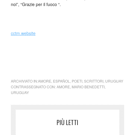
noi”, “Grazie per il fuoco “.
cctm.website
Anche io sono matta … Yo también
estoy loca … di mario benedetti
(uruguay)
ARCHIVIATO IN:
AMORE
,
ESPAÑOL
,
POETI
,
SCRITTORI
,
URUGUAY
CONTRASSEGNATO CON:
AMORE
,
MARIO BENEDETTI
,
URUGUAY
PIÙ LETTI