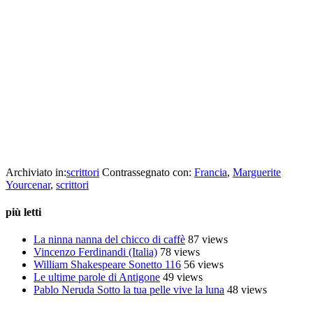
Romanzo che nel 1929 segnò l’esordio di Marguerite Yourcenar
nella letteratura, Alexis ha la qualità propria dei libri che restano nel
tempo: la grandezza che si riconosce solo più tardi, come è avvenuto
per l’Opera al nero e le Memorie di Adriano.
E’ la storia di un giovane che cerca di uscire dalla situazione falsa
che mette in scacco il suo matrimonio. Al momento di abbandonare
la moglie, egli le scrive le ragioni del suo distacco, chiamandola a
testimone della lotta vana che ha condotto contro la propria
inclinazione omosessuale.
cctm collettivo culturale tuttomondo Marguerite Yourcenar La
memoria delle donne
Archiviato in:
scrittori
Contrassegnato con:
Francia
,
Marguerite
Yourcenar
,
scrittori
più letti
La ninna nanna del chicco di caffè
87 views
Vincenzo Ferdinandi (Italia)
78 views
William Shakespeare Sonetto 116
56 views
Le ultime parole di Antigone
49 views
Pablo Neruda Sotto la tua pelle vive la luna
48 views