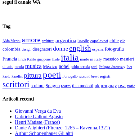
segui il canale WA
Tag
amore
argentina
chile
brasile
capolavori
Alda Merini
cile
architetti
english
donne
fotografia
colombia
disegnatori
espana
design
italia
Francia
messico
made in italy
mestieri
Frida Kahlo
giappone
iliade
musica
nobel
México
d' arte
moda
pablo neruda
perù
Pier
Philippe Jaroussky
poeti
pittura
registi
Paolo Pasolini
Portogallo
racconti brevi
scrittori
usa
Spagna
scultura
uk
uruguay
teatro
tina modotti
varie
Articoli recenti
Giovanni Verga da Eva
Gabriele Galloni Agosto
Henri Matisse (France)
Dante Alighieri (Firenze, 1265 – Ravenna,1321)
Arthur Schopenhauer Gli altri