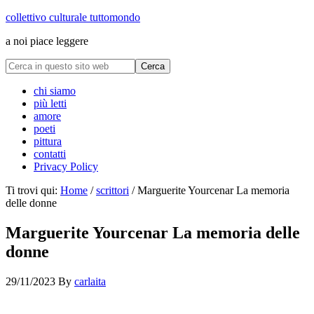
collettivo culturale tuttomondo
a noi piace leggere
chi siamo
più letti
amore
poeti
pittura
contatti
Privacy Policy
Ti trovi qui:
Home
/
scrittori
/
Marguerite Yourcenar La memoria
delle donne
Marguerite Yourcenar La memoria delle
donne
29/11/2023
By
carlaita
cctm collettivo culturale tuttomondo Marguerite Yourcenar La