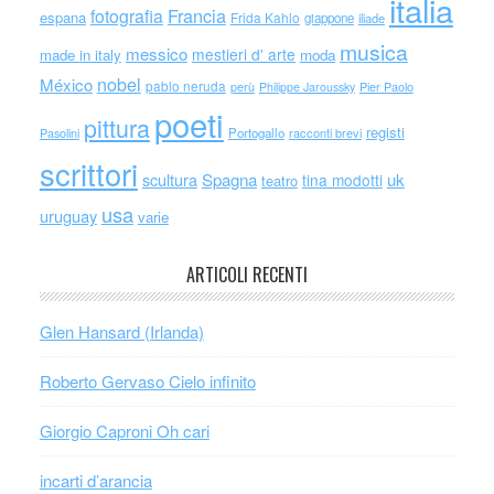
italia
Francia
fotografia
espana
Frida Kahlo
giappone
iliade
musica
messico
mestieri d' arte
made in italy
moda
nobel
México
pablo neruda
perù
Philippe Jaroussky
Pier Paolo
poeti
pittura
registi
Portogallo
racconti brevi
Pasolini
scrittori
scultura
Spagna
uk
tina modotti
teatro
usa
uruguay
varie
ARTICOLI RECENTI
Glen Hansard (Irlanda)
Roberto Gervaso Cielo infinito
Giorgio Caproni Oh cari
incarti d’arancia