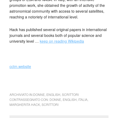
promotion work, she obtained the growth of activity of the
astronomical community with access to several satellites,
reaching a notoriety of international level.
Hack has published several original papers in international
journals and several books both of popular science and
university level …
keep on reading Wikipedia
collettivo culturale tuttomondo Margherita Hack (Italia)
cctm.website
collettivo culturale tuttomondo Margherita Hack (Italia)
ARCHIVIATO IN:
DONNE
,
ENGLISH
,
SCRITTORI
CONTRASSEGNATO CON:
DONNE
,
ENGLISH
,
ITALIA
,
MARGHERITA HACK
,
SCRITTORI