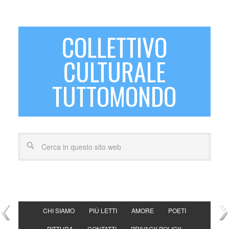
COLLETTIVO
CULTURALE
TUTTOMONDO
CHI SIAMO
PIÙ LETTI
AMORE
POETI
PITTURA
CONTATTI
PRIVACY POLICY