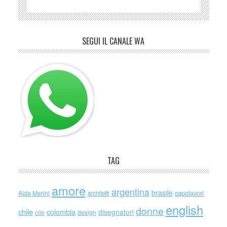
SEGUI IL CANALE WA
TAG
amore
argentina
brasile
capolavori
Alda Merini
architetti
english
donne
chile
colombia
disegnatori
cile
design