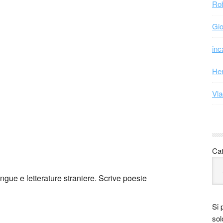
Rob
Gio
inc
Hen
Vla
Cat
ngue e letterature straniere. Scrive poesie
Si 
sol