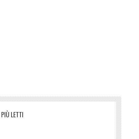
gani Le tue mani celesti
PIÙ LETTI