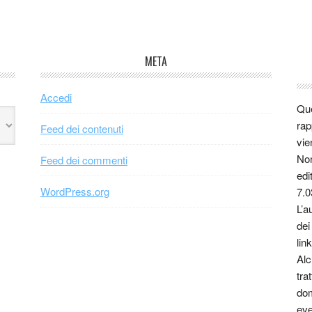
META
Accedi
Que
rap
Feed dei contenuti
vie
Non
Feed dei commenti
edi
WordPress.org
7.0
L’a
dei
link
Alc
tra
dom
eve