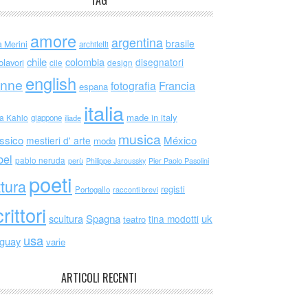
TAG
amore
argentina
brasile
a Merini
architetti
chile
colombia
disegnatori
olavori
cile
design
english
nne
Francia
fotografia
espana
italia
made in italy
da Kahlo
giappone
iliade
musica
ssico
México
mestieri d' arte
moda
bel
pablo neruda
perù
Philippe Jaroussky
Pier Paolo Pasolini
poeti
ttura
registi
Portogallo
racconti brevi
rittori
scultura
Spagna
uk
tina modotti
teatro
usa
uguay
varie
ARTICOLI RECENTI