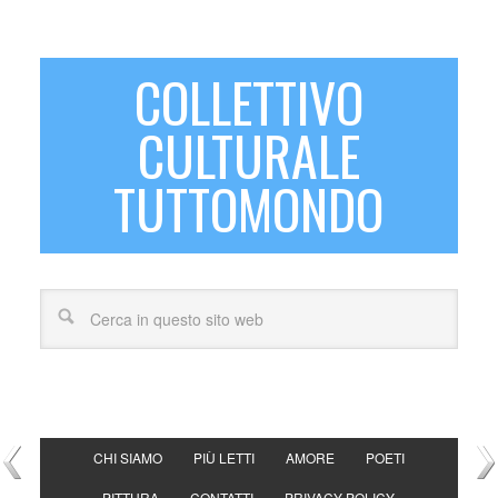
COLLETTIVO
CULTURALE
TUTTOMONDO
CHI SIAMO
PIÙ LETTI
AMORE
POETI
PITTURA
CONTATTI
PRIVACY POLICY