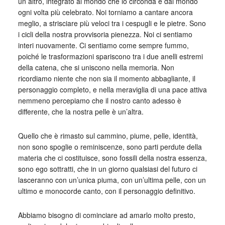
un altro, integrato al mondo che lo circonda e dal mondo
ogni volta più celebrato. Noi torniamo a cantare ancora
meglio, a strisciare più veloci tra i cespugli e le pietre. Sono
i cicli della nostra provvisoria pienezza. Noi ci sentiamo
interi nuovamente. Ci sentiamo come sempre fummo,
poiché le trasformazioni spariscono tra i due anelli estremi
della catena, che si uniscono nella memoria. Non
ricordiamo niente che non sia il momento abbagliante, il
personaggio completo, e nella meraviglia di una pace attiva
nemmeno percepiamo che il nostro canto adesso è
differente, che la nostra pelle è un’altra.
Quello che è rimasto sul cammino, piume, pelle, identità,
non sono spoglie o reminiscenze, sono parti perdute della
materia che ci costituisce, sono fossili della nostra essenza,
sono ego sottratti, che in un giorno qualsiasi del futuro ci
lasceranno con un’unica piuma, con un’ultima pelle, con un
ultimo e monocorde canto, con il personaggio definitivo.
Abbiamo bisogno di cominciare ad amarlo molto presto,