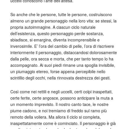
uccelli conoscono l’arte dell’attesa.
So anche che le persone, tutte le persone, costruiscono
almeno un grande personaggio nella loro vita: se stessi, la
propria autoimmagine. A ciascun ciclo naturale
dell’esistenza, questo personaggio perde sostanza,
sbiadisce, si emargina, diventa incomprensibile e
inverosimile. E’ l’ora del cambio di pelle, l’ora di riscrivere
interiormente il personaggio, distaccandosi dolorosamente
dalla pelle, ora secca e morta, che per tanto tempo lo ha
accompagnato. Ai suoi piedi rimane una spoglia invisibile,
un piumaggio etereo, forse appena percepibile nello
scintillio degli occhi, nella rinnovata destrezza dei gesti.
Così come nei rettili e negli uccelli, certi colpi inaspettati,
certe ferite, certe angosce, possono anticipare la muta a
un momento imprevisto. Il nostro canto tace, le nostre
piume cadono, e noi tremiamo di freddo sul ramo più
remoto della voliera. Ma allora il ciclo si completa,
inaspettatamente come è cominciato. Il personaggio è già