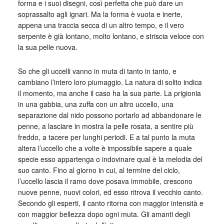
forma e i suoi disegni, così perfetta che può dare un
soprassalto agli ignari. Ma la forma è vuota e inerte,
appena una traccia secca di un altro tempo, e il vero
serpente è già lontano, molto lontano, e striscia veloce con
la sua pelle nuova.
So che gli uccelli vanno in muta di tanto in tanto, e
cambiano l’intero loro piumaggio. La natura di solito indica
il momento, ma anche il caso ha la sua parte. La prigionia
in una gabbia, una zuffa con un altro uccello, una
separazione dal nido possono portarlo ad abbandonare le
penne, a lasciare in mostra la pelle rosata, a sentire più
freddo, a tacere per lunghi periodi. E a tal punto la muta
altera l’uccello che a volte è impossibile sapere a quale
specie esso appartenga o indovinare qual è la melodia del
suo canto. Fino al giorno in cui, al termine del ciclo,
l’uccello lascia il ramo dove posava immobile, crescono
nuove penne, nuovi colori, ed esso ritrova il vecchio canto.
Secondo gli esperti, il canto ritorna con maggior intensità e
con maggior bellezza dopo ogni muta. Gli amanti degli