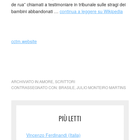
de rua” chiamati a testimoniare in tribunale sulle stragi dei
bambini abbandonati …
continua a leggere su Wikipedia
cctm.website
Julio Monteiro Martins serpente amore cctm arte poesia
cultura bellezza latino america Julio Monteiro Martins
ARCHIVIATO IN:
AMORE
,
SCRITTORI
CONTRASSEGNATO CON:
BRASILE
,
JULIO MONTEIRO MARTINS
PIÙ LETTI
Vincenzo Ferdinandi (Italia)