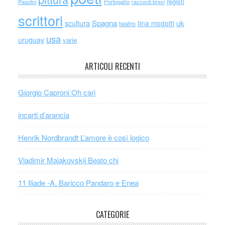
registi
Portogallo
racconti brevi
Pasolini
scrittori
scultura
Spagna
uk
tina modotti
teatro
usa
uruguay
varie
ARTICOLI RECENTI
Giorgio Caproni Oh cari
incarti d’arancia
Henrik Nordbrandt L’amore è così logico
Vladimir Majakovskij Beato chi
11 Iliade -A. Baricco Pandaro e Enea
CATEGORIE