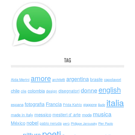
TAG
amore
argentina
brasile
capolavori
Alda Merini
architetti
english
donne
chile
colombia
disegnatori
cile
design
italia
Francia
fotografia
espana
Frida Kahlo
giappone
iliade
musica
messico
mestieri d' arte
made in italy
moda
nobel
México
pablo neruda
perù
Philippe Jaroussky
Pier Paolo
poeti
pittura