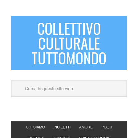
COLLETTIVO
CULTURALE
TUTTOMONDO
CHI SIAMO
PIÙ LETTI
AMORE
POETI
PITTURA
CONTATTI
PRIVACY POLICY