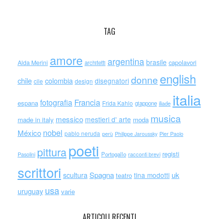
TAG
amore
argentina
brasile
capolavori
Alda Merini
architetti
english
donne
chile
colombia
disegnatori
cile
design
italia
Francia
fotografia
espana
Frida Kahlo
giappone
iliade
musica
messico
mestieri d' arte
made in italy
moda
nobel
México
pablo neruda
perù
Philippe Jaroussky
Pier Paolo
poeti
pittura
registi
Portogallo
racconti brevi
Pasolini
scrittori
scultura
Spagna
uk
tina modotti
teatro
usa
uruguay
varie
ARTICOLI RECENTI