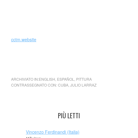
_
cctm.website
pittura scultura cctm arte amore cultura poesia bellezza
italia latino america
ARCHIVIATO IN:
ENGLISH
,
ESPAÑOL
,
PITTURA
CONTRASSEGNATO CON:
CUBA
,
JULIO LARRAZ
PIÙ LETTI
Vincenzo Ferdinandi (Italia)