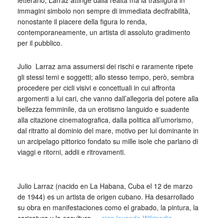
letterario, Larraz attinge dalla realtà ma la trasfigura in
immagini simbolo non sempre di immediata decifrabilità,
nonostante il piacere della figura lo renda,
contemporaneamente, un artista di assoluto gradimento
per il pubblico.
Julio
_
Larraz ama assumersi dei rischi e raramente ripete
gli stessi temi e soggetti; allo stesso tempo, però, sembra
procedere per cicli visivi e concettuali in cui affronta
argomenti a lui cari, che vanno dall’allegoria del potere alla
bellezza femminile, da un erotismo languido e suadente
alla citazione cinematografica, dalla politica all’umorismo,
dal ritratto al dominio del mare, motivo per lui dominante in
un arcipelago pittorico fondato su mille isole che parlano di
viaggi e ritorni, addii e ritrovamenti.
_
Julio Larraz (nacido en La Habana, Cuba el 12 de marzo
de 1944) es un artista de origen cubano. Ha desarrollado
su obra en manifestaciones como el grabado, la pintura, la