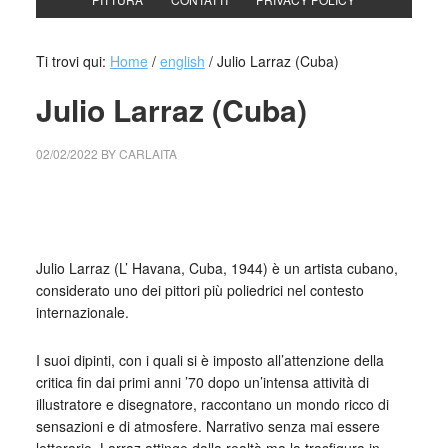
Ti trovi qui:
Home
/
english
/
Julio Larraz (Cuba)
Julio Larraz (Cuba)
02/02/2022
BY
CARLAITA
collettivo culturale tuttomondo opera: Julio Larraz,
The Big
Fish
, 2000
Julio Larraz (L’ Havana, Cuba, 1944) è un artista cubano,
considerato uno dei pittori più poliedrici nel contesto
internazionale.
I suoi dipinti, con i quali si è imposto all’attenzione della
critica fin dai primi anni ’70 dopo un’intensa attività di
illustratore e disegnatore, raccontano un mondo ricco di
sensazioni e di atmosfere. Narrativo senza mai essere