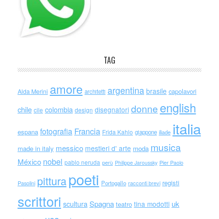
TAG
amore
argentina
brasile
capolavori
Alda Merini
architetti
english
donne
chile
colombia
disegnatori
cile
design
italia
Francia
fotografia
espana
Frida Kahlo
giappone
iliade
musica
messico
mestieri d' arte
made in italy
moda
nobel
México
pablo neruda
perù
Philippe Jaroussky
Pier Paolo
poeti
pittura
registi
Portogallo
racconti brevi
Pasolini
scrittori
scultura
Spagna
uk
tina modotti
teatro
usa