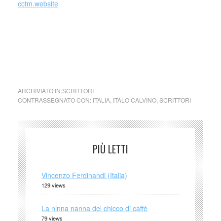
cctm.website
cctm collettivo culturale tuttomondo Italo Calvino La tua
casa
ARCHIVIATO IN:
SCRITTORI
CONTRASSEGNATO CON:
ITALIA
,
ITALO CALVINO
,
SCRITTORI
PIÙ LETTI
Vincenzo Ferdinandi (Italia)
129 views
La ninna nanna del chicco di caffè
79 views