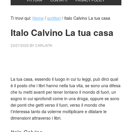
Ti trovi qui:
Home
/
scrittori
/
Italo Calvino La tua casa
Italo Calvino La tua casa
23/07/2025
BY
CARLAITA
cctm collettivo culturale tuttomondo Italo Calvino La tua
casa
La tua casa, essendo il luogo in cui tu leggi, può dirci qual
è il posto che i libri hanno nella tua vita, se sono una difesa
che tu metti avanti per tener lontano il mondo di fuori, un
sogno in cui sprofondi come in una droga, oppure se sono
dei ponti che getti verso il fuori, verso il mondo che
t’interessa tanto da volerne moltiplicare e dilatare le
dimensioni attraverso i libri.