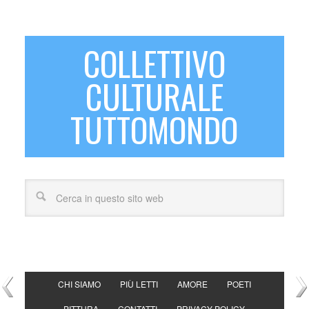
COLLETTIVO
CULTURALE
TUTTOMONDO
CHI SIAMO
PIÙ LETTI
AMORE
POETI
PITTURA
CONTATTI
PRIVACY POLICY